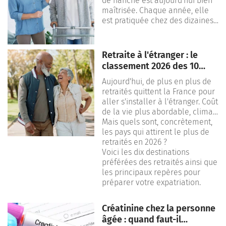
de hanche est aujourd'hui bien
maîtrisée. Chaque année, elle
est pratiquée chez des dizaines
de milliers de personnes en
France. Le plus souvent, elle
vise à soulager une arthrose
Retraite à l'étranger : le
importante de la hanche.
classement 2026 des 10
pays qui attirent le plus de
Mais une question revient
Aujourd'hui, de plus en plus de
retraités
systématiquement : combien de
retraités quittent la France pour
temps faut-il pour un
aller s'installer à l'étranger. Coût
rétablissement complet ? Entre
de la vie plus abordable, climat
la sortie de l'hôpital, la
plus clément, fiscalité
Mais quels sont, concrètement,
convalescence et la reprise des
avantageuse : les raisons de
les pays qui attirent le plus de
activités du quotidien, le délai
franchir le pas ne manquent
retraités en 2026 ?
peut varier.
pas.
Voici les dix destinations
préférées des retraités ainsi que
Découvrez dans ce guide, tout
les principaux repères pour
ce qu’il faut savoir sur le
préparer votre expatriation.
rétablissement après une
prothèse de hanche.
Créatinine chez la personne
âgée : quand faut-il