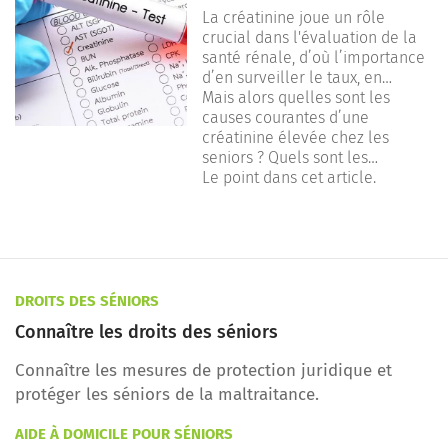
s’inquiéter ?
La créatinine joue un rôle
crucial dans l'évaluation de la
santé rénale, d’où l’importance
d’en surveiller le taux, en
particulier chez les personnes
Mais alors quelles sont les
âgées.
causes courantes d’une
créatinine élevée chez les
seniors ? Quels sont les
symptômes qui doivent alerter ?
Le point dans cet article.
Quels sont les traitements
possibles en cas de créatinine
élevée ?
DROITS DES SÉNIORS
Connaître les droits des séniors
Connaître les mesures de protection juridique et
protéger les séniors de la maltraitance.
AIDE À DOMICILE POUR SÉNIORS