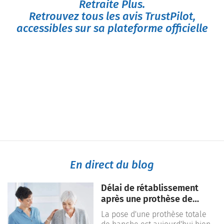
Retraite Plus.
Retrouvez tous les avis TrustPilot,
accessibles sur sa plateforme officielle
En direct du blog
Délai de rétablissement
après une prothèse de
hanche : combien de temps
La pose d'une prothèse totale
faut-il pour récupérer ?