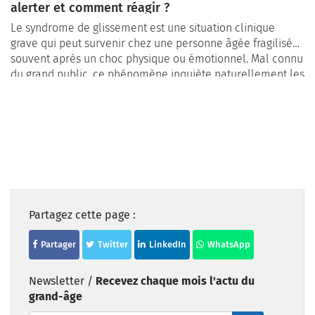
alerter et comment réagir ?
Le syndrome de glissement est une situation clinique
grave qui peut survenir chez une personne âgée fragilisée,
souvent après un choc physique ou émotionnel. Mal connu
du grand public, ce phénomène inquiète naturellement les
familles lorsqu’il est évoqué par les professionnels de
santé. Cet article vous aide à mieux comprendre ce
syndrome, à identifier les signes d’alerte, et à
accompagner au mieux un proche qui traverse cette
épreuve.
Partagez cette page :
Partager
Twitter
LinkedIn
WhatsApp
Newsletter /
Recevez chaque mois l'actu du
grand-âge