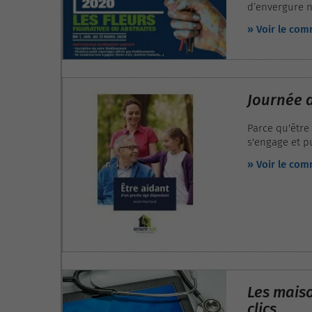
d’envergure na
L’organisme d
» Voir le co
résidents d’E
en participan
Journée d
Parce qu'être
s'engage et p
aidants ne sa
» Voir le co
aides auxquell
service gratuit
son nouveau «
l’occasion de
Les maiso
clics