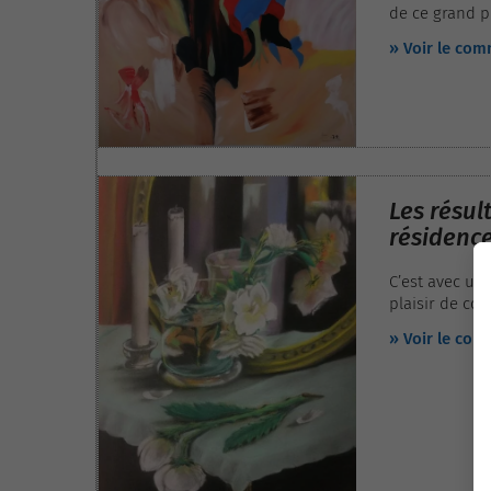
de ce grand p
» Voir le co
Les résul
résidence
C’est avec un
plaisir de co
sur le thème d
» Voir le co
établissement
services et E