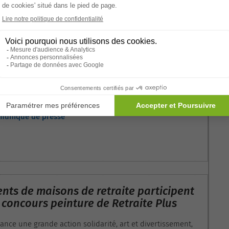
succès pour le concours de peinture en
résidences seniors
’un mois que Retraite Plus a lancé son action solidarité au
concours de peinture ouvert à tous les résidents d’EHPAD et
niors de France et de Belgique, une grande réactivité des
mmuniqué de presse
 doit être saluée. Le taux de participation générale a été
lgré certaines disparités régionales.
ents de maisons de retraite participent
concours peinture de Retraite Plus
lance une grande action solidarité, art et divertissement,