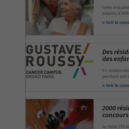
Cette enquête
aidants d’Alz
également su
» Voir le co
Des résid
des enfan
En collaborat
peinture ont 
Roussy.
» Voir le co
2000 rési
concours 
Au total 270 é