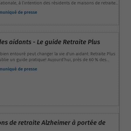
tionale, à l’intention des résidents de maisons de retraite.
’orientation en maison de retraite propose à tous les
mmuniqué de presse
HPAD et résidences seniors d’exprimer leur fibre artistique
t à un grand concours de peinture.
es aidants - Le guide Retraite Plus
 bien entouré peut changer la vie d'un aidant: Retraite Plus
ublie un guide pratique! Aujourd’hui, près de 60 % des
vent pas où s’adresser pour s’informer et bénéficier des
mmuniqué de presse
es ils ont droit. C’est la raison pour laquelle Retraite Plus,
 de conseil et d’orientation en maison de retraite, publie
 Guide des aidants », une sorte de manuel d’instruction à
 la Journée des Aidants qui se déroulera le 06 Octobre 2018.
ns de retraite Alzheimer à portée de