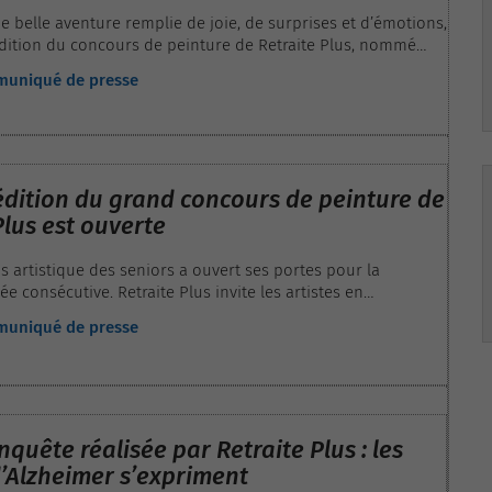
e belle aventure remplie de joie, de surprises et d’émotions,
édition du concours de peinture de Retraite Plus, nommé
e de la peinture” , s’est achevée à la fin du mois de juin
mmuniqué de presse
 l’annonce des résultats par le jury composé notamment de
passionné d’art et Président de Retraite Plus.
dition du grand concours de peinture de
Plus est ouverte
s artistique des seniors a ouvert ses portes pour la
e consécutive. Retraite Plus invite les artistes en
niors, en EHPAD et en maintien à domicile à concourir pour
mmuniqué de presse
œuvre sur le thème “les enfants.”
quête réalisée par Retraite Plus : les
’Alzheimer s’expriment