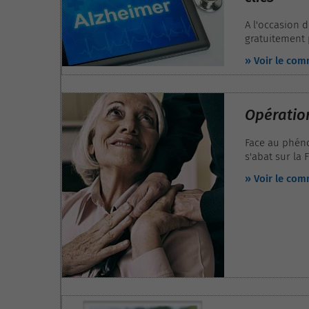
A l'occasion d
gratuitement 
disposition d
» Voir le co
recherche.
Opération
Face au phéno
s'abat sur la 
interface de 
» Voir le co
plateforme a 
de la part de
bénévoles.