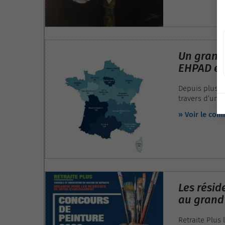
Un grand 
EHPAD et 
Depuis plus d
travers d’un 
résidences se
» Voir le co
établissements
très élevé, ma
Les résid
au grand 
Retraite Plus 