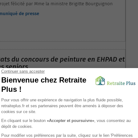
rojet félicité par Mme la ministre Brigitte Bourguignon
mmuniqué de presse
tats du concours de peinture en EHPAD et
s seniors
e certaine émotion que toute l’équipe de Retraite Plus a le
mmuniquer les résultats de son grand concours de peinture
es fleurs qui, rappelons-le, a réuni plus de 200
mmuniqué de presse
s et plus de 1600 résidents provenant de résidences
HPAD de France et de Belgique.