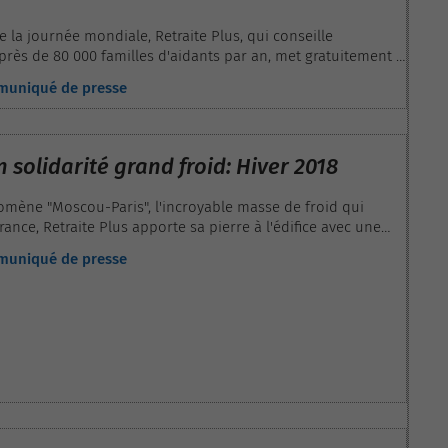
e la journée mondiale, Retraite Plus, qui conseille
près de 80 000 familles d'aidants par an, met gratuitement à
es aidants et des personnes âgées, son nouveau moteur de
mmuniqué de presse
 solidarité grand froid: Hiver 2018
mène "Moscou-Paris", l'incroyable masse de froid qui
France, Retraite Plus apporte sa pierre à l'édifice avec une
bénévolat au service des âgés isolés et des bénévoles. Cette
mmuniqué de presse
été prévue pour accueillir aussi bien des demandes d'aide
 personnes âgées que des offres de services de la part de