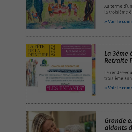
Au terme d’un
la troisième 
désormais “fêt
» Voir le co
dernier, avec
José Boublil, 
La 3ème é
Retraite 
Le rendez-vou
troisième anné
résidences se
» Voir le co
la plus belle 
Grande en
aidants d