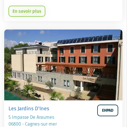
En savoir plus
Les Jardins D'Ines
EHPAD
5 Impasse De Araumes
06800 - Cagnes-sur-mer