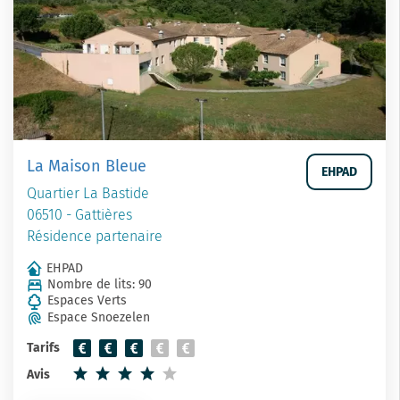
La Maison Bleue
EHPAD
Quartier La Bastide
06510 - Gattières
Résidence partenaire
EHPAD
Nombre de lits: 90
Espaces Verts
Espace Snoezelen
Tarifs
Avis