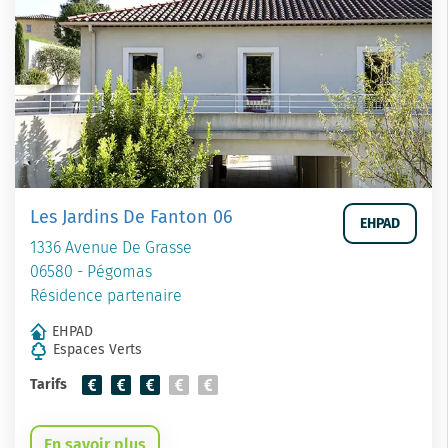
Les Jardins De Fanton 06
EHPAD
1336 Avenue De Grasse
06580 - Pégomas
Résidence partenaire
EHPAD
Espaces Verts
Tarifs
En savoir plus