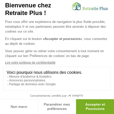
proche parent de trouver la maison de retraite ou
résidence service dans les alpes maritimes, de son choix.
La tarification des EHPAD dans
les alpes maritimes
Il s'agit du tarif hébergement, du tarif soins et du tarif
dépendance. Le prix mensuel est de fait très variable non
seulement d'un établissement senior dans les alpes
maritimes à un autre, d'une région à l'autre, mais
également pour chaque résident en fonction de sa
dépendance. Il faut également prendre en compte le fait
que les Alpes maritimes ou 06 est un département très
côté pour les maisons de retraite. En effet, le climat y est
plutôt doux toute l'année. Le soleil et la mer sont
également au rendez-vous ! De quoi tenter plus d'un
retraité ! Pour choisir l'EHPAD dans les alpes maritimes qui
correspond à vos besoins, connaitre les tarifs exacts ainsi