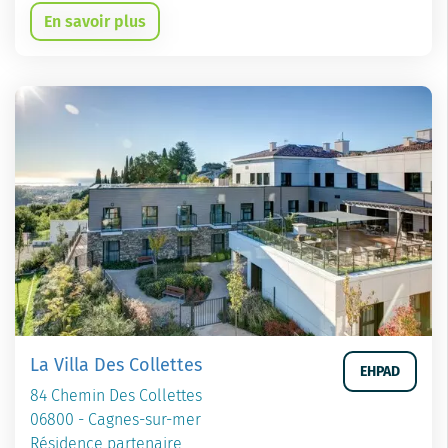
En savoir plus
La Villa Des Collettes
EHPAD
84 Chemin Des Collettes
06800 - Cagnes-sur-mer
Résidence partenaire