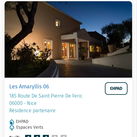
Les Amaryllis 06
EHPAD
185 Route De Saint Pierre De Feric
06000 - Nice
Résidence partenaire
EHPAD
Espaces Verts