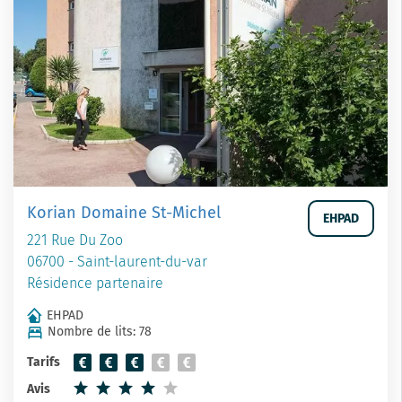
Korian Domaine St-Michel
EHPAD
221 Rue Du Zoo
06700 - Saint-laurent-du-var
Résidence partenaire
EHPAD
Nombre de lits: 78
Tarifs
Avis