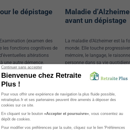
pour le dépistage
Maladie d’Alzheimer
avant un dépistage
 Examination
(examen des
La maladie d’Alzheimer est la 
ue les fonctions cognitives de
monde. Elle touche progressivem
’éventuelles altérations
mémoire, le langage, le raisonne
u à une autre démence.
personne dans sa vie quotidienn
engendre les troubles cognitifs 
éraliste, souvent le premier
r un proche. Des spécialistes
En France, on estime que plus d
sychiatres peuvent également y
cette maladie. Et pourtant, le d
des patients déjà suivis pour
tardivement. C’est pourquoi le 
comme une priorité de santé publi
est possible d’adapter la prise e
EX pour le dépistage
patients et de soutenir leurs pr
Quels sont les prem