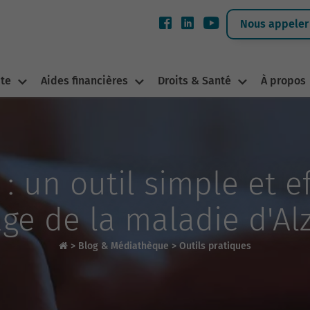
Nous appeler 
ite
Aides financières
Droits & Santé
À propos
: un outil simple et e
age de la maladie d'Al
>
Blog & Médiathèque
>
Outils pratiques