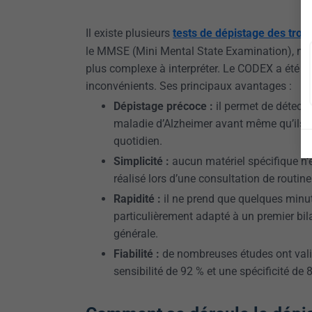
Il existe plusieurs
tests de dépistage des troub
le MMSE (Mini Mental State Examination), mais 
plus complexe à interpréter. Le CODEX a été co
inconvénients. Ses principaux avantages :
Dépistage précoce :
il permet de détect
maladie d’Alzheimer avant même qu’ils 
quotidien.
Simplicité :
aucun matériel spécifique n’e
réalisé lors d’une consultation de routine
Rapidité :
il ne prend que quelques minute
particulièrement adapté à un premier bi
générale.
Fiabilité :
de nombreuses études ont vali
sensibilité de 92 % et une spécificité de 