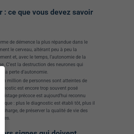
 : ce que vous devez savoir
forme de démence la plus répandue dans le
ent le cerveau, altérant peu à peu la
ment et, avec le temps, l’autonomie de la
e. C’est la destruction des neurones qui
et la perte d’autonomie.
’un million de personnes sont atteintes de
iagnostic est encore trop souvent posé
dépistage précoce est aujourd’hui reconnu
que : plus le diagnostic est établi tôt, plus il
n charge, de préserver la qualité de vie des
oches.
iers signes qui doivent