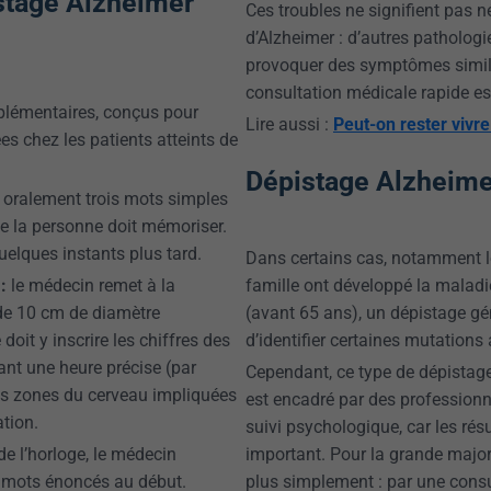
stage Alzheimer
Ces troubles ne signifient pas n
d’Alzheimer : d’autres pathologie
provoquer des symptômes simila
consultation médicale rapide es
plémentaires, conçus pour
Lire aussi :
Peut-on rester vivr
s chez les patients atteints de
Dépistage Alzheimer
oralement trois mots simples
ue la personne doit mémoriser.
lques instants plus tard.
Dans certains cas, notamment 
:
le médecin remet à la
famille ont développé la maladi
 de 10 cm de diamètre
(avant 65 ans), un dépistage gén
doit y inscrire les chiffres des
d’identifier certaines mutations
uant une heure précise (par
Cependant, ce type de dépistag
des zones du cerveau impliquées
est encadré par des profession
ation.
suivi psychologique, car les ré
 de l’horloge, le médecin
important. Pour la grande majo
s mots énoncés au début.
plus simplement : par une consul