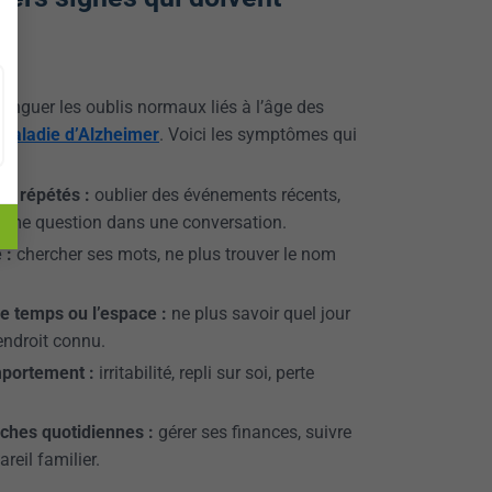
istinguer les oublis normaux liés à l’âge des
a maladie d’Alzheimer
. Voici les symptômes qui
re répétés :
oublier des événements récents,
 même question dans une conversation.
 :
chercher ses mots, ne plus trouver le nom
e temps ou l’espace :
ne plus savoir quel jour
endroit connu.
portement :
irritabilité, repli sur soi, perte
âches quotidiennes :
gérer ses finances, suivre
areil familier.