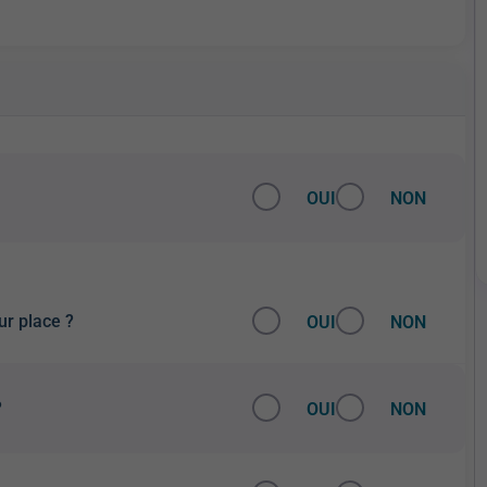
OUI
NON
eur place ?
OUI
NON
?
OUI
NON