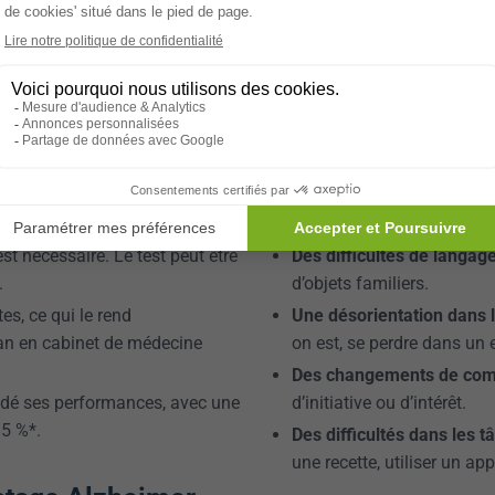
alerter ?
les cognitifs
. Le plus connu est
il est plus long à réaliser et
Il n’est pas toujours facile de d
nçu pour pallier ces
véritables
signes d’alerte de l
doivent retenir l’attention :
er les premiers symptômes de la
ne deviennent évidents au
Des troubles de la mémoi
répéter plusieurs fois la
st nécessaire. Le test peut être
Des difficultés de langage
.
d’objets familiers.
s, ce qui le rend
Une désorientation dans l
lan en cabinet de médecine
on est, se perdre dans un 
Des changements de com
dé ses performances, avec une
d’initiative ou d’intérêt.
85 %*.
Des difficultés dans les t
une recette, utiliser un app