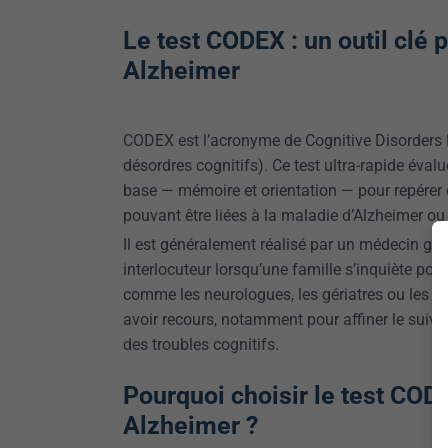
Le test CODEX : un outil clé 
Alzheimer
CODEX est l’acronyme de
Cognitive Disorders
désordres cognitifs). Ce test ultra-rapide éval
base — mémoire et orientation — pour repérer d
pouvant être liées à la maladie d’Alzheimer o
Il est généralement réalisé par un médecin gén
interlocuteur lorsqu’une famille s’inquiète pou
comme les neurologues, les gériatres ou les p
avoir recours, notamment pour affiner le suivi 
des troubles cognitifs.
Pourquoi choisir le test COD
Alzheimer ?