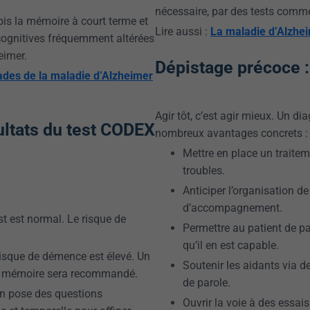
nécessaire, par des tests comm
ois la mémoire à court terme et
Lire aussi :
La maladie d’Alzheim
 cognitives fréquemment altérées
eimer.
Dépistage précoce :
ades de la maladie d’Alzheimer
Agir tôt, c’est agir mieux. Un di
ultats du test CODEX
nombreux avantages concrets :
Mettre en place un traitem
troubles.
Anticiper l’organisation de
d’accompagnement.
t est normal. Le risque de
Permettre au patient de pa
qu’il en est capable.
isque de démence est élevé. Un
Soutenir les aidants via d
re mémoire sera recommandé.
de parole.
n pose des questions
Ouvrir la voie à des essai