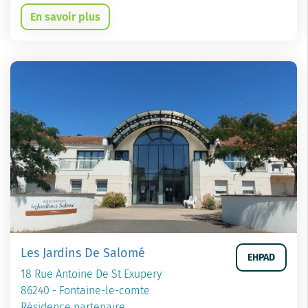
En savoir plus
Les Jardins De Salomé
EHPAD
18 Rue Antoine De St Exupery
86240 - Fontaine-le-comte
Résidence partenaire