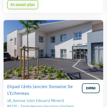
En savoir plus
Ehpad Cérés (ancien Domaine De
EHPAD
L'Echeneau
48, Avenue Jules Edouard Ménard
86230 - Saint-gervais-les-trois-clochers