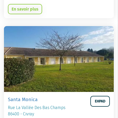
En savoir plus
Santa Monica
EHPAD
Rue La Vallée Des Bas Champs
86400 - Civray