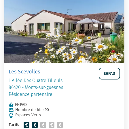
Les Scevolles
EHPAD
1 Allée Des Quatre Tilleuls
86420 - Monts-sur-guesnes
Résidence partenaire
EHPAD
Nombre de lits: 90
Espaces Verts
Tarifs