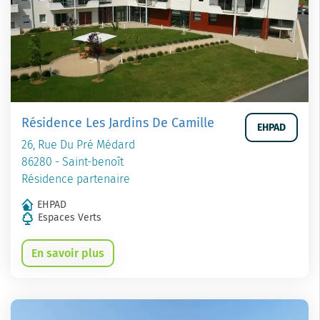
Résidence Les Jardins De Camille
EHPAD
26, Rue Du Pré Médard
86280 - Saint-benoît
Résidence partenaire
EHPAD
Espaces Verts
En savoir plus