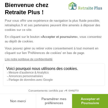
nombreuses occasions de sorties diurnes et nocturnes
qu'il permet. Les seniors des maisons de retraite du
département de la Vienne profitent d'un emplacement de
choix, verdoyant mais aussi central et proche des grands
axes et principaux centres d'intérêt. Selon un degré
d'autonomie plus ou moins grand, ils sont aiguillés vers
des résidences seniors conçues pour accueillir des
personnes âgées dépendantes ou semi-dépendantes, ou
bien des maisons de retraite médicalisées ou EHPAD
adaptés à des pensionnaires généralement dépendants
pour les gestes du quotidien. Les pensionnaires des EHPAD
de la Vienne bénéficient de nombreuses activités de plein
air ou au sein de la maison de retraite et d'un suivi
personnalisé.
Les résidences autonomie dans
le département de la Vienne