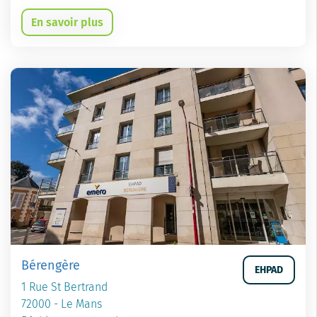
En savoir plus
Bérengère
EHPAD
1 Rue St Bertrand
72000 - Le Mans