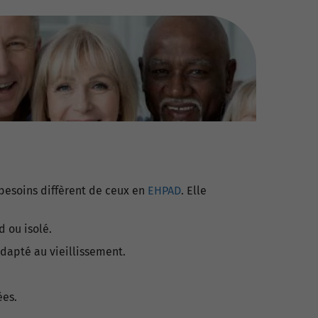
 besoins diffèrent de ceux en
EHPAD
. Elle
 ou isolé.
adapté au vieillissement.
ées.