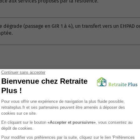
âce aux services proposés par la résidence.
 se dégrade (passage en GIR 1 à 4), un transfert vers un EHPA
aptée.
 sein des résidences pour seniors ?
seniors autonomes de
vivre de manière indépendante et confo
ns étendue de services visant à répondre aux besoins spécifiq