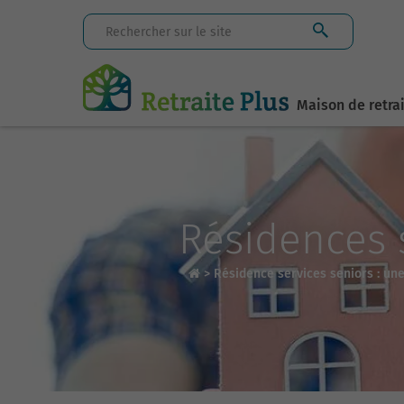
Maison de retra
Résidences s
>
Résidence services seniors : un