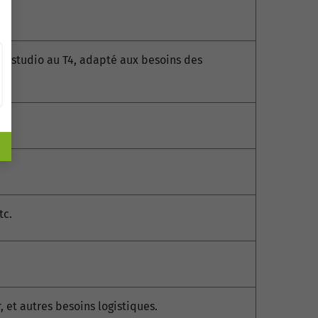
u studio au T4, adapté aux besoins des
tc.
 et autres besoins logistiques.