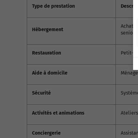
Type de prestation
Descrip
Achat o
Hébergement
seniors.
Restauration
Petit-dé
Aide à domicile
Ménage,
Sécurité
Système
Activités et animations
Ateliers
Conciergerie
Assista