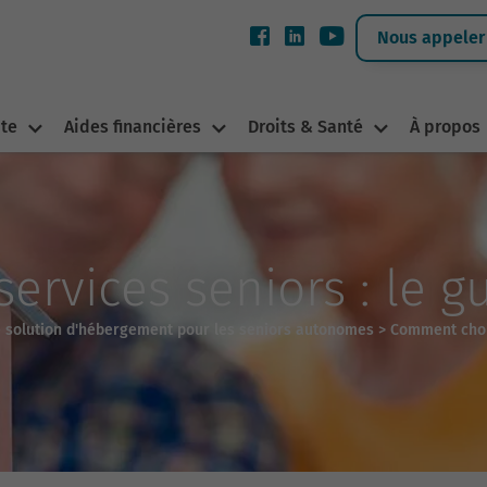
Nous appeler 
ite
Aides financières
Droits & Santé
À propos
ervices seniors : le 
e solution d'hébergement pour les seniors autonomes
>
Comment chois