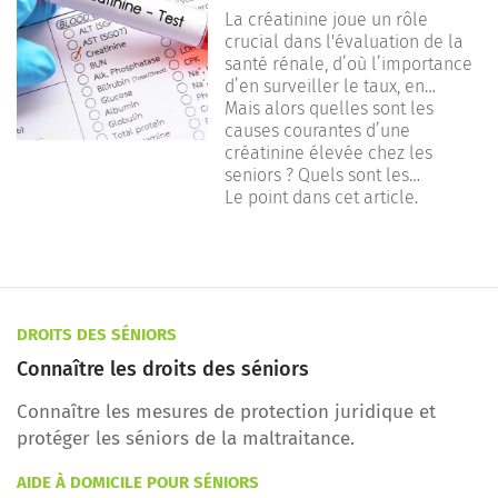
s’inquiéter ?
La créatinine joue un rôle
crucial dans l'évaluation de la
santé rénale, d’où l’importance
d’en surveiller le taux, en
particulier chez les personnes
Mais alors quelles sont les
âgées.
causes courantes d’une
créatinine élevée chez les
seniors ? Quels sont les
symptômes qui doivent alerter ?
Le point dans cet article.
Quels sont les traitements
possibles en cas de créatinine
élevée ?
DROITS DES SÉNIORS
Connaître les droits des séniors
Connaître les mesures de protection juridique et
protéger les séniors de la maltraitance.
AIDE À DOMICILE POUR SÉNIORS