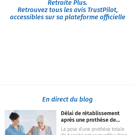
Retraite Plus.
Retrouvez tous les avis TrustPilot,
accessibles sur sa plateforme officielle
En direct du blog
Délai de rétablissement
après une prothèse de
hanche : combien de temps
La pose d'une prothèse totale
faut-il pour récupérer ?