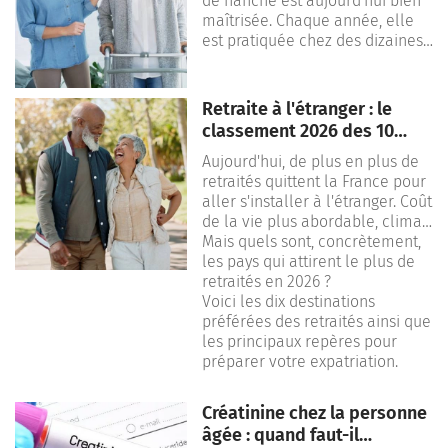
de hanche est aujourd'hui bien
maîtrisée. Chaque année, elle
est pratiquée chez des dizaines
de milliers de personnes en
France. Le plus souvent, elle
vise à soulager une arthrose
Retraite à l'étranger : le
importante de la hanche.
classement 2026 des 10
pays qui attirent le plus de
Mais une question revient
Aujourd'hui, de plus en plus de
retraités
systématiquement : combien de
retraités quittent la France pour
temps faut-il pour un
aller s'installer à l'étranger. Coût
rétablissement complet ? Entre
de la vie plus abordable, climat
la sortie de l'hôpital, la
plus clément, fiscalité
Mais quels sont, concrètement,
convalescence et la reprise des
avantageuse : les raisons de
les pays qui attirent le plus de
activités du quotidien, le délai
franchir le pas ne manquent
retraités en 2026 ?
peut varier.
pas.
Voici les dix destinations
préférées des retraités ainsi que
Découvrez dans ce guide, tout
les principaux repères pour
ce qu’il faut savoir sur le
préparer votre expatriation.
rétablissement après une
prothèse de hanche.
Créatinine chez la personne
âgée : quand faut-il