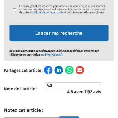
gouvernement et peut vous aider à faire valoir vos
En renseignant les données personnelles demandées, vous consentez à
droits.
ce que ces données soient collectées et traitées selon les dispositions
de notre
Politique de confidentialité
et les réglementations en vigueur.
*au 31 décembre 2022 d’après une étude menée par le
Lancer ma recherche
CNSA : Les chiffres clés de l’aide à l’autonomie 2024.
Nous vous informons de l'existence de la liste d'opposition au démarchage
téléphonique. Inscription sur
bloctel.gouv.fr
Partagez cet article :
Note de l'article :
4,8 avec 1192 avis
Notez cet article :