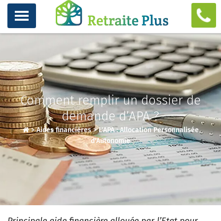
Comment remplir un dossier de
demande d’APA ?
>
Aides financières
>
L'APA : Allocation Personnalisée
d'Autonomie