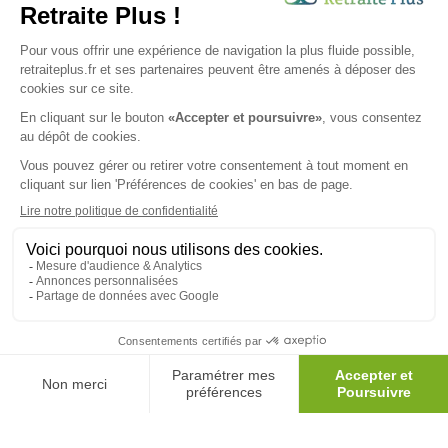
Envoyer ma demande
Nous vous informons de l'existence de la liste d'opposition au
démarchage téléphonique. Inscription sur
bloctel.gouv.fr
SUIVEZ-NOUS SUR :
Protection données personnelles
|
Préférences de cookies
|
Mentions légales
|
Espace Presse
|
Découvrez nos EHPAD
Nous vous informons de l'existence de la liste d'opposition
au démarchage téléphonique. Inscription sur
bloctel.gouv.fr
© 2026 Retraite Plus - Tous droits réservés -
Plan du site