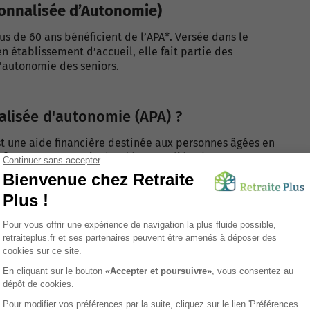
sonnalisée d’Autonomie)
us de 60 ans bénéficient de l’APA*. Versée dans le
n établissement d’accueil, elle fait partie des
l’autonomie des seniors.
alisée d'autonomie (APA) ?
t une aide financière destinée aux personnes âgées en
 financer une partie des dépenses liées à
x repas, à la toilette ou aux déplacements.
allocation vise à favoriser le
maintien à domicile
des
nuer à vivre chez elles. Cette allocation est attribuée
nction du degré de dépendance (évalué selon la grille
 bénéficier de l’APA à domicile ?