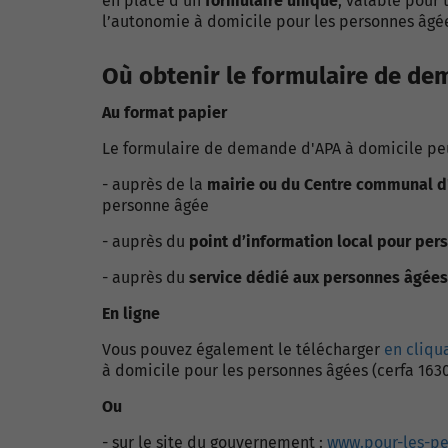
en place d’un
formulaire unique
, valable pour 
l’autonomie à domicile pour les personnes âg
Où obtenir le formulaire de de
Au format papier
Le formulaire de
demande d'APA à domicile
peu
- auprès de la
mairie ou du Centre communal d'
personne âgée
- auprès du
point d’information local pour pe
- auprès du
service dédié aux personnes âgée
En ligne
Vous pouvez également le télécharger
en cliqua
à domicile pour les personnes âgées (cerfa 1630
Ou
- sur le site du gouvernement :
www.pour-les-pe