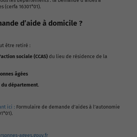
tous les départements : la
Demande d’aides à
ées
(cerfa 16301*01).
mande d’aide à domicile ?
t être retiré :
action sociale (CCAS)
du lieu de résidence de la
rsonnes âgées
s du département
.
nt ici :
Formulaire de demande d’aides à l’autonomie
1*01).
rsonnes-agees.gouv.fr