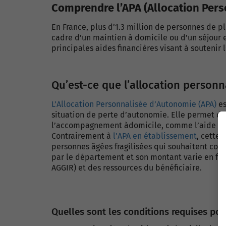
Comprendre l’APA (Allocation Per
En France, plus d’1.3 million de personnes de pl
cadre d’un maintien à domicile ou d’un séjour e
principales aides financières visant à soutenir 
Qu’est-ce que l’allocation personn
L’Allocation Personnalisée d’Autonomie (APA)
es
situation de
perte d’autonomie
. Elle permet de
l’accompagnement à
domicile
, comme l’aide au
Contrairement à
l’APA en
établissement
, cette 
personnes âgées fragilisées qui souhaitent conti
par le
département
et son
montant
varie en fo
AGGIR
) et des ressources du bénéficiaire.
Quelles sont les conditions requises pour