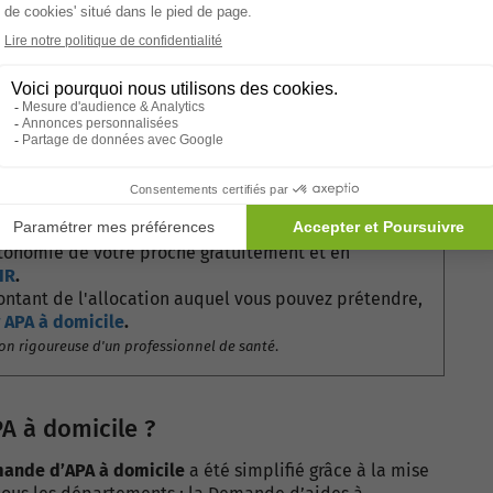
demandeur doit répondre aux critères d’éligibilité
IR 1 à 4
selon la grille AGGIR.
ère.
utonomie de votre proche gratuitement et en
IR
.
ontant de l'allocation auquel vous pouvez prétendre,
 APA à domicile
.
tion rigoureuse d'un professionnel de santé
.
A à domicile ?
ande d’APA à domicile
a été simplifié grâce à la mise