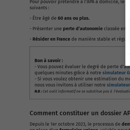
Pour pouvoir prétendre à l’
APA à domicile
, le 
suivants :
- Être âgé de
60 ans ou plus.
- Présenter une
perte d’autonomie
classée en
G
-
Résider en France
de manière stable et réguli
Bon à savoir :
- Vous pouvez évaluer le degré de perte d’a
quelques minutes grâce à notre
simulateur G
- Si vous voulez obtenir une estimation du m
nous vous invitons à utiliser notre
simulateur
N.B :
Cet outil informatif ne se substitue pas à l'évalua
Comment constituer un dossier AP
Depuis le 1er octobre 2023, le processus de
dem