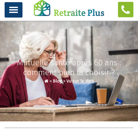
Mutuelle santé après 60 ans :
comment bien la choisir ?
>
Blog
>
Vu sur le Web