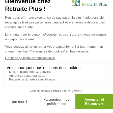
Envoyer ma demande
Nous vous informons de l'existence de la liste d'opposition au
démarchage téléphonique. Inscription sur
bloctel.gouv.fr
SUIVEZ-NOUS SUR :
Protection données personnelles
|
Préférences de cookies
|
Mentions légales
|
Espace Presse
|
Découvrez nos EHPAD
Nous vous informons de l'existence de la liste d'opposition
au démarchage téléphonique. Inscription sur
bloctel.gouv.fr
© 2026 Retraite Plus - Tous droits réservés -
Plan du site