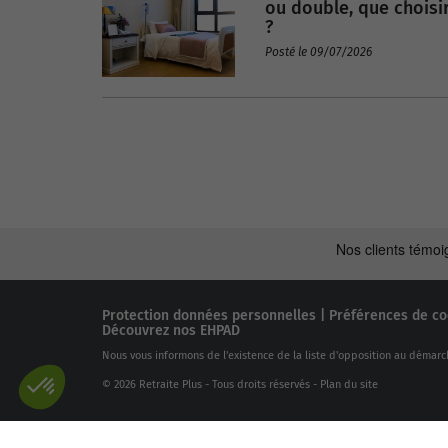
ou double, que choisi
?
Posté le 09/07/2026
Protection données personnelles
|
Préférences de co
Découvrez nos EHPAD
Nous vous informons de l'existence de la liste d'opposition au démarc
© 2026 Retraite Plus - Tous droits réservés -
Plan du site