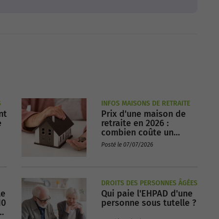
S
INFOS MAISONS DE RETRAITE
nt
Prix d'une maison de
e
retraite en 2026 :
combien coûte un
EHPAD par mois en
Posté le 07/07/2026
France ?
DROITS DES PERSONNES ÂGÉES
le
Qui paie l'EHPAD d'une
10
personne sous tutelle ?
us