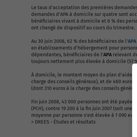
Le taux d'acceptation des premières demandes 
demandes d'APA à domicile sur quatre sont acc
bénéficiaires vivant à domicile et 6 % des pers
ont changé de dispositif au cours du trimestre.
Au 30 juin 2008, 62 % des bénéficiaires de l'
APA
en établissements d'hébergement pour person
dépendantes, bénéficiaires de l'
APA
relevant du
toujours nettement plus élevée à domicile (57 %
À domicile, le montant moyen du plan d'aide at
charge des conseils généraux), et de 460 euros
(dont 310 euros à la charge des conseils générau
Fin juin 2008, 43 000 personnes ont été payées
(PCH), contre 19 200 à la fin juin 2007 (soit u
moyenne par personne s'est élevée à 1 090 euro
> DREES - Études et résultats