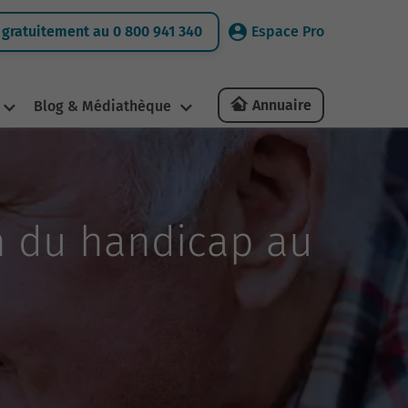
gratuitement au 0 800 941 340
Espace Pro
Annuaire
Blog & Médiathèque
on du handicap au