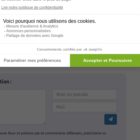
Note de l'article :
4,8 avec 1222 avis
Envoyer
ion :
prouvé. Nous ne publions pas de commentaires diffamants, publicitaires ou