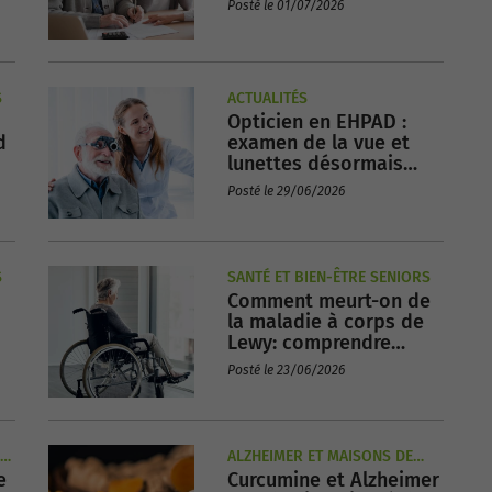
Posté le 01/07/2026
S
ACTUALITÉS
Opticien en EHPAD :
d
examen de la vue et
lunettes désormais
disponibles en maison
Posté le 29/06/2026
de retraite !
S
SANTÉ ET BIEN-ÊTRE SENIORS
Comment meurt-on de
la maladie à corps de
Lewy: comprendre
l'évolution et la fin de
Posté le 23/06/2026
vie
ALZHEIMER ET MAISONS DE
e
Curcumine et Alzheimer
RETRAITE