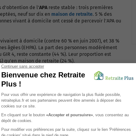
d'obtention de l'
APA
reste stable : trois premières
eptées, neuf sur dix en
maison de retraite
. 5 % des
onnes vivant à domicile ont cessé de percevoir l'APA ou
vivaient à domicile (contre 60 % en juin 2007), et 38 %
nes âgées (EHPA). La part des personnes modérément
 GIR 4, reste constante (44 %). Leur proportion est
) qu'en maison de retraite (24 %).
tribué est de 504 euros par mois (dont 414 euros à la
 pour les personnes qui résident en
maison de retraite
x).
 au titre de la prestation de compensation du handicap
ne augmentation de 140 % en un an). La dépense mensuelle
s en juin 2008.