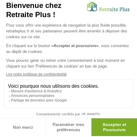
Envoyer ma demande
Nous vous informons de l'existence de la liste d'opposition au
démarchage téléphonique. Inscription sur
bloctel.gouv.fr
SUIVEZ-NOUS SUR :
Protection données personnelles
|
Préférences de cookies
|
Mentions légales
|
Espace Presse
|
Découvrez nos EHPAD
Nous vous informons de l'existence de la liste d'opposition
au démarchage téléphonique. Inscription sur
bloctel.gouv.fr
© 2026 Retraite Plus - Tous droits réservés -
Plan du site