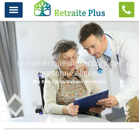
Le numérique au secours des
personnes âgées
>
Blog
>
Infos maisons de retraite