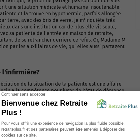
raitant qui, a priori ne partage pas son point de vue.
 décrit une situation médicale et humaine insoutenable.
atiente et la trouve en hypothermie, parfois allongée
par terre, avec des bris de verre. Je m'inquiète très
ieux dans une institution car de plus elle vit seule,
vec sa patiente de l'entrée en maison de retraite,
traitant de se retrancher derrière ce refus. Or, Madame M
ion par les auxiliaires de vie, qui elles aussi partagent
l'infirmière?
éciation de la situation de la patiente est une affaire
édecin a la compétence pour juger de l'état de démence
ne mesure de protection, il n'en reste pas moins que
 aucune relation hiérarchique entre elle et le médecin
vent parfaitement justifier une action divergente de
 de secours