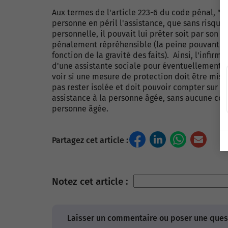
Aux termes de l'article 223-6 du code pénal, "
personne en péril l'assistance, que sans risque p
personnelle, il pouvait lui prêter soit par son 
pénalement répréhensible (la peine pouvant all
fonction de la gravité des faits). Ainsi, l'infir
d'une assistante sociale pour éventuellement 
voir si une mesure de protection doit être mise 
pas rester isolée et doit pouvoir compter sur l'
assistance à la personne âgée, sans aucune cont
personne âgée.
Partagez cet article :
Notez cet article :
Laisser un commentaire ou poser une quest