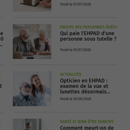
EHPAD par mois en
Posté le 07/07/2026
France ?
DROITS DES PERSONNES ÂGÉES
le
Qui paie l'EHPAD d'une
10
personne sous tutelle ?
us
Posté le 01/07/2026
S
ACTUALITÉS
Opticien en EHPAD :
d
examen de la vue et
lunettes désormais
disponibles en maison
Posté le 29/06/2026
de retraite !
S
SANTÉ ET BIEN-ÊTRE SENIORS
Comment meurt-on de