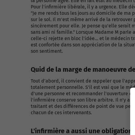
la personne âgée. Elle en fait état au médecin t
Pour l'infirmière libérale, il y a urgence. Elle
"Je me rends tous les jours au domicile de ma p
sur le sol. Il m'est même arrivé de la retrouver 
sincèrement pour elle. Je pense qu'elle serait m
sans ami ni famille." Lorsque Madame M parle a
celle-ci rejette en bloc l'idée... et le médecin 
est confortée dans son appréciation de la situat
son sentiment.
Quid de la marge de manoeuvre de 
Tout d'abord, il convient de rappeler que l'appr
totalement personnelle. S'il est vrai que le m
d'une personne et recommander l'ouverture d'u
l'infirmière conserve son libre arbitre. Il n'y a
traitant et des différences de point de vue peu
chacun de ces intervenants.
L'infirmière a aussi une obligation