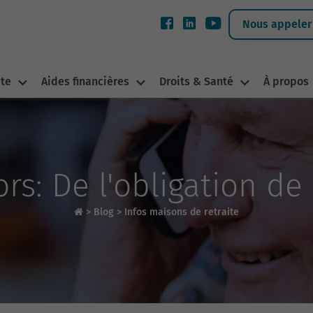
Nous appeler 
ite
Aides financières
Droits & Santé
À propos
ors: De l'obligation de
>
Blog
>
Infos maisons de retraite