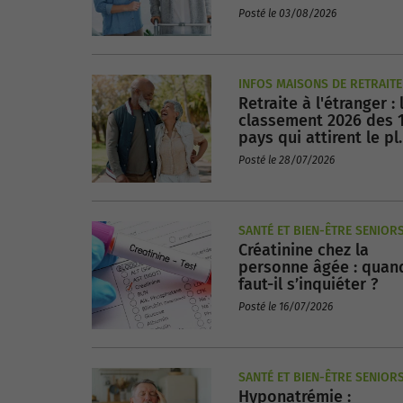
temps faut-il pour
Posté le 03/08/2026
récupérer ?
INFOS MAISONS DE RETRAITE
Retraite à l'étranger : 
classement 2026 des 
pays qui attirent le pl
de retraités
Posté le 28/07/2026
SANTÉ ET BIEN-ÊTRE SENIOR
Créatinine chez la
personne âgée : quan
faut-il s’inquiéter ?
Posté le 16/07/2026
SANTÉ ET BIEN-ÊTRE SENIOR
Hyponatrémie :