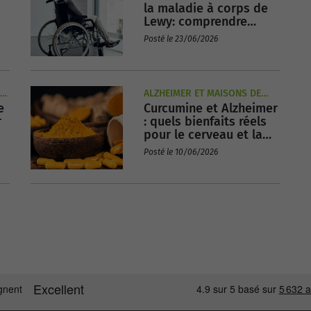
la maladie à corps de
Lewy: comprendre
l'évolution et la fin de
Posté le 23/06/2026
vie
ALZHEIMER ET MAISONS DE
e
Curcumine et Alzheimer
RETRAITE
r
: quels bienfaits réels
pour le cerveau et la
mémoire ?
Posté le 10/06/2026