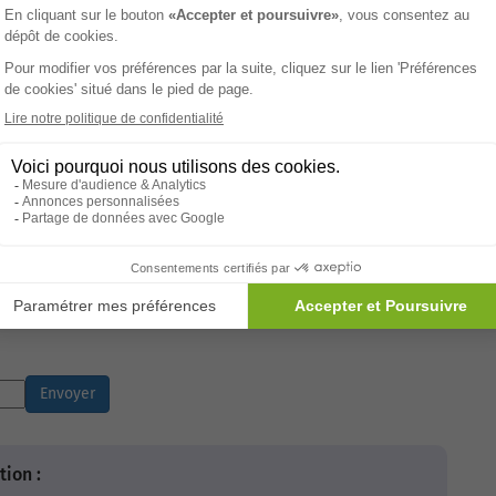
quiconque s'abstient volontairement de porter à une
our lui ou pour les tiers, soit par son action
action personnelle soit en provoquant un secours" est
er jusqu'à 5 ans de prison et 75 000 euros d'amende en
mière pourra faire un signalement, prendre contact auprès
déclencher dans un premier temps son hospitalisation,
en place. En tout état de cause, la praticienne ne doit
intervention d'autres professionnels afin de porter
rariété avec le principe de respect de la parole de la
Note de l'article :
4,8 avec 1189 avis
Envoyer
ion :