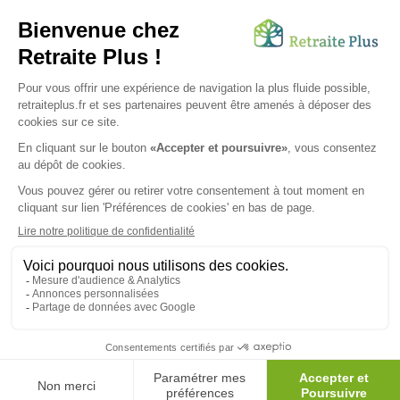
réglementations en vigueur.
Envoyer ma demande
Nous vous informons de l'existence de la liste d'opposition au
démarchage téléphonique. Inscription sur
bloctel.gouv.fr
SUIVEZ-NOUS SUR :
Protection données personnelles
|
Préférences de cookies
|
Mentions légales
|
Espace Presse
|
Découvrez nos EHPAD
Nous vous informons de l'existence de la liste d'opposition
au démarchage téléphonique. Inscription sur
bloctel.gouv.fr
© 2026 Retraite Plus - Tous droits réservés -
Plan du site