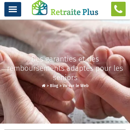
Des garanties et des
remboursements adaptés pour les
seniors
>
Blog
>
Vu sur le Web