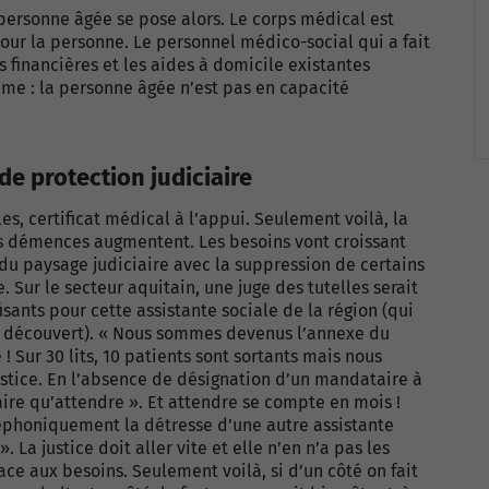
personne âgée se pose alors. Le corps médical est
pour la personne. Le personnel médico-social qui a fait
és financières et les aides à domicile existantes
ème : la personne âgée n’est pas en capacité
de protection judiciaire
s, certificat médical à l’appui. Seulement voilà, la
des démences augmentent. Les besoins vont croissant
u paysage judiciaire avec la suppression de certains
 Sur le secteur aquitain, une juge des tutelles serait
isants pour cette assistante sociale de la région (qui
à découvert). « Nous sommes devenus l’annexe du
 ! Sur 30 lits, 10 patients sont sortants mais nous
ustice. En l’absence de désignation d’un mandataire à
aire qu’attendre ». Et attendre se compte en mois !
éphoniquement la détresse d’une autre assistante
 La justice doit aller vite et elle n’en n’a pas les
face aux besoins. Seulement voilà, si d’un côté on fait