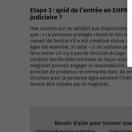
Etape 3 : quid de l’entrée en EHPA 
judiciaire ?
Une solution qui ne satisfait aux dispositions lé
que : « La personne protégée choisit le lieu de s
conseil de famille s’il a été constitué statue. »
âgée est essentiel. Si celle – ci ne souhaite pas
faire entrer s’il n’y a pas de décision du juge.
troubles des facultés mentales de façon discon
magistrat pourrait engager la responsabilité civ
principe de prudence recommande donc de pr
structure pour la personne âgée pendant l’instr
devant être validée par le magistrat.
Besoin d'aide pour trouver une
Quel type de maison recherchez-
Quel est votr