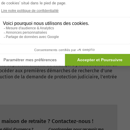
avant la décision de protection
gales. En effet, l’article 459-2 du code civil dispose
a résidence (…) en cas de difficulté, le juge ou le
 Cela signifie que le respect du choix de la personne
 entrer en établissement, il n’est pas possible de l’y
 Dans certains cas, la personne âgée présente des
tinue et son placement en institution, sans accord du
ile et professionnelle de ceux qui s’y sont aventurés. Le
océder aux premières démarches de recherche d’une
uction de la demande de protection judiciaire, l’entrée
 maison de retraite ? Contactez-nous !
e délai d'urgence ?
Coordonnées pour recevoir ma