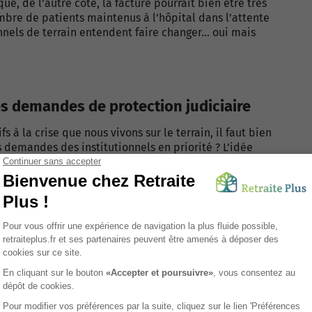
e, de l’autre côté, la facture pourrait bien être très
mbre de patients maintenus à l’hôpital dans l’attente
nnels de terrain entendent faire changer… oui mais
des demandes de protection judiciaire
s à la crise que nous vivons sur le terrain, il faut bien
s demandes des institutionnels en priorité ? L’idée
mandes de mesure de protection judiciaire faites par
est encore hospitalisée, afin de libérer rapidement
tique, l’hôpital demeure l’option la plus rassurante
ement médicalisé et de la prise en charge
idérations économiques et pratiques : il faut laisser
s le transformer en service hôtelier pour une partie de
ociale, agacée par l’ampleur du phénomène. De l’autre,
ersonnes. Au milieu, la solution intermédiaire serait de
ur personne âgée dans l’attente d’une décision de