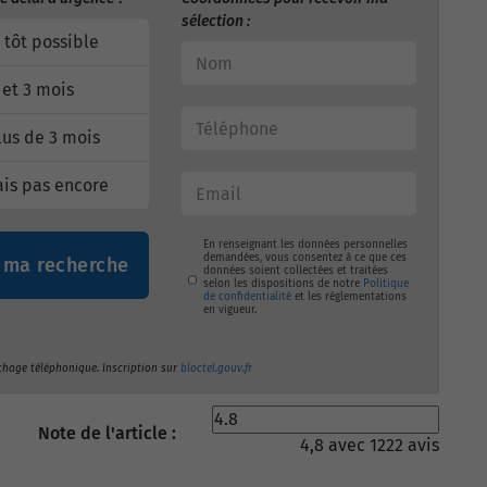
sélection :
 tôt possible
 et 3 mois
us de 3 mois
ais pas encore
En renseignant les données personnelles
demandées, vous consentez à ce que ces
 ma recherche
données soient collectées et traitées
selon les dispositions de notre
Politique
de confidentialité
et les réglementations
en vigueur.
chage téléphonique. Inscription sur
bloctel.gouv.fr
Note de l'article :
4,8 avec 1222 avis