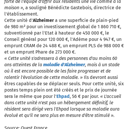
forte de l'équipe d'offrir aux résidents une vie comme à la
maison »,
a souligné Bénédicte Gastebois, directrice de
l'établissement.
Cette unité d'
Alzheimer
a une superficie de plain-pied
de 980 m² pour un investissement global de 1 860 710 €,
subventionné par l'Etat à hauteur de 450 000 €, le
Conseil général pour 120 000 €, l'Adème pour 4 947 €, un
emprunt CRAM de 24 488 €, un emprunt PLS de 988 000 €
et un emprunt Phare de 273 000 €.
« Cette unité s'adressera à des personnes d'au moins 60
ans atteintes de la
maladie d'Alzheimer
, mais à un stade
où il est encore possible de les faire progresser et de
ralentir l'évolution de cette maladie. »
Ils devront aussi
êtres capables de se déplacer seuls. Pour cette unité, six
postes temps plein ont été créés et le prix de journée
sera le même que pour l'
Ehpad
, 56 € par jour.
« L'accueil
dans cette unité n'est pas un hébergement définitif, le
résident sera dirigé vers l'Ehpad lorsque sa maladie aura
évolué et qu'il ne sera plus en mesure d'être stimulé ».
Source: Ouest France