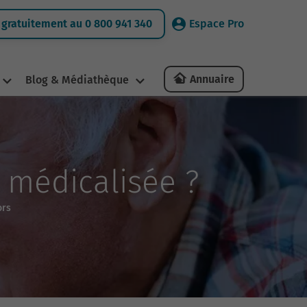
gratuitement au 0 800 941 340
Espace Pro
Annuaire
Blog & Médiathèque
 médicalisée ?
ors