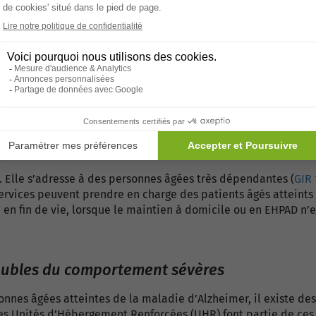
D ?
Longue Durée (USLD) sont adossées à des établissements hospi
rendre en charge des situations complexes.
pitalisation ou d’un passage en service de soins de suite et d
. Elle s’adresse à des personnes âgées très dépendantes (
GIR 
ervices peuvent prendre en charge des patients âgés atteints
n fin de vie, lorsque le maintien à domicile ou en EHPAD n’e
oubles du comportement sévères
onnes âgées atteintes de la maladie d’Alzheimer, il existe des
es Unités d’Hébergement Renforcées (UHR) font partie de ces s