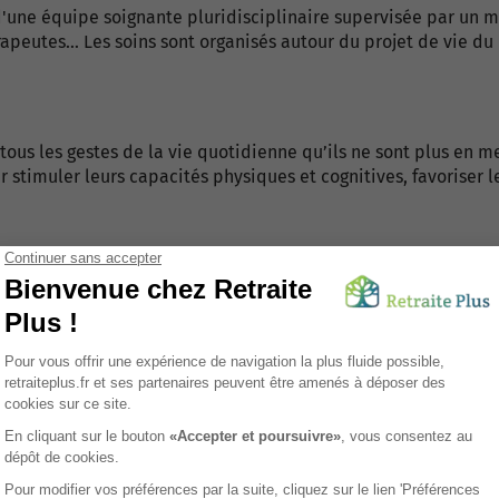
'une équipe soignante pluridisciplinaire supervisée par un 
peutes... Les soins sont organisés autour du projet de vie du 
us les gestes de la vie quotidienne qu’ils ne sont plus en me
 stimuler leurs capacités physiques et cognitives, favoriser l
tauration, ménage, entretien des parties communes et privati
stimulant et sécurisé.
de longue durée
ion de dépendance lourde, il est parfois nécessaire d’envis