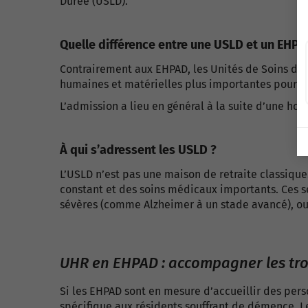
Durée (USLD).
Quelle différence entre une USLD et un EHPA
Contrairement aux EHPAD, les Unités de Soins de 
humaines et matérielles plus importantes pour p
L’admission a lieu en général à la suite d’une hos
À qui s’adressent les USLD ?
L’USLD n’est pas une maison de retraite classique
constant et des soins médicaux importants.
Ces s
sévères (comme Alzheimer à un stade avancé), ou e
UHR en EHPAD : accompagner les tr
Si les EHPAD sont en mesure d’accueillir des pers
spécifique aux résidents souffrant de démence. L