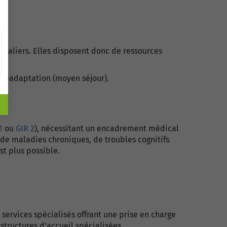
taliers. Elles disposent donc de ressources
e réadaptation (moyen séjour).
1
ou
GIR 2
),
nécessitant un encadrement médical
 de maladies chroniques, de troubles cognitifs
st plus possible.
 services spécialisés offrant une prise en charge
tructures d’accueil spécialisées.