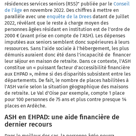
résidences services seniors (RSS)”
publiée par le
Conseil
de l’âge
en novembre 2022. Des chiffres à mettre en
parallèle avec une
enquête de la Drees
datant de Juillet
2022, révélant que le reste à charge moyen des
personnes âgées résidant en institution est de l’ordre de
2000 € (avant prise en compte de
l’ASH
). Les dépenses
imputées aux seniors semblent donc supérieures à leurs
ressources. Sans
l’aide sociale à l'hébergement
, les plus
démunis auraient donc été dans l’incapacité de financer
leur
séjour en maison de retraite
. Dans ce contexte,
l’ASH
constitue un « puissant facteur d’accessibilité financière
aux
EHPAD
», même si des disparités subsistent entre les
départements. De fait, le nombre de
places habilitées à
l’ASH
varie selon la situation géographique des maisons
de retraite. Le Val d’Oise par exemple, compte 1 place
pour 100 personnes de 75 ans et plus contre presque 14
places en Ardèche.
ASH en EHPAD: une aide financière de
dernier recours
Dans le meilleur des cas, la personne âgée pourra