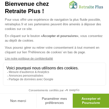
Envoyer ma demande
Nous vous informons de l'existence de la liste d'opposition au
démarchage téléphonique. Inscription sur
bloctel.gouv.fr
SUIVEZ-NOUS SUR :
Protection données personnelles
|
Préférences de cookies
|
Mentions légales
|
Espace Presse
|
Découvrez nos EHPAD
Nous vous informons de l'existence de la liste d'opposition
au démarchage téléphonique. Inscription sur
bloctel.gouv.fr
© 2026 Retraite Plus - Tous droits réservés -
Plan du site