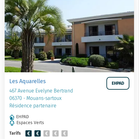
Les Aquarelles
EHPAD
467 Avenue Evelyne Bertrand
06370 - Mouans-sartoux
Résidence partenaire
EHPAD
Espaces Verts
Tarifs