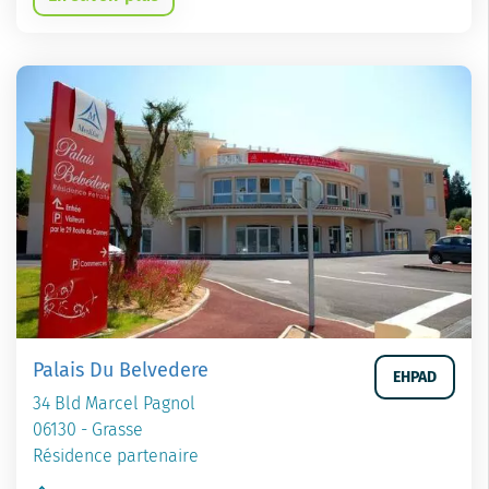
Palais Du Belvedere
EHPAD
34 Bld Marcel Pagnol
06130 - Grasse
Résidence partenaire