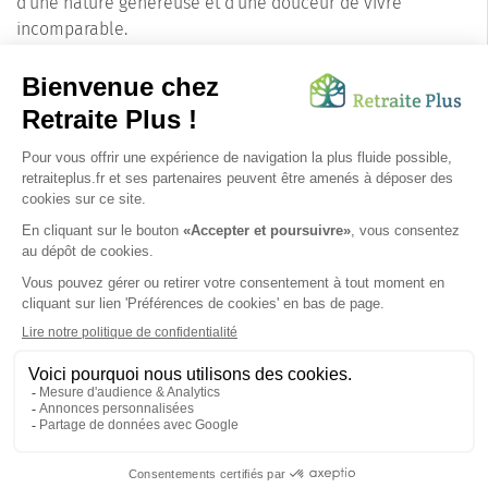
d'une nature généreuse et d'une douceur de vivre
incomparable.
En conclusion, Gorbio s'affirme comme une option
attrayante pour les familles désireuses de trouver un lieu
de vie agréable et sécurisant pour leurs aînés. Ses
paysages enchanteurs, son patrimoine préservé et son
sens de la communauté font de ce village une destination
prisée pour les seniors en quête de quiétude et de qualité
de vie.
SUIVEZ-NOUS SUR :
Protection données personnelles
|
Préférences de cookies
|
Mentions légales
|
Espace Presse
|
Découvrez nos EHPAD
Nous vous informons de l'existence de la liste d'opposition