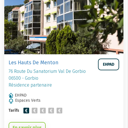
Les Hauts De Menton
EHPAD
76 Route Du Sanatorium Val De Gorbio
06500 - Gorbio
Résidence partenaire
EHPAD
Espaces Verts
Tarifs
En savoir plus