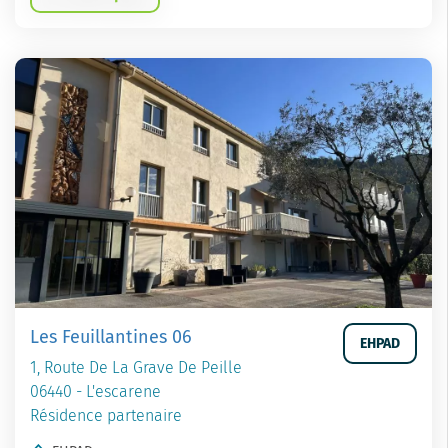
Les Feuillantines 06
EHPAD
1, Route De La Grave De Peille
06440 - L'escarene
Résidence partenaire