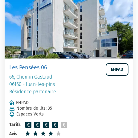
Les Pensées 06
EHPAD
66, Chemin Gastaud
06160 - Juan-les-pins
Résidence partenaire
EHPAD
Nombre de lits: 35
Espaces Verts
Tarifs
Avis