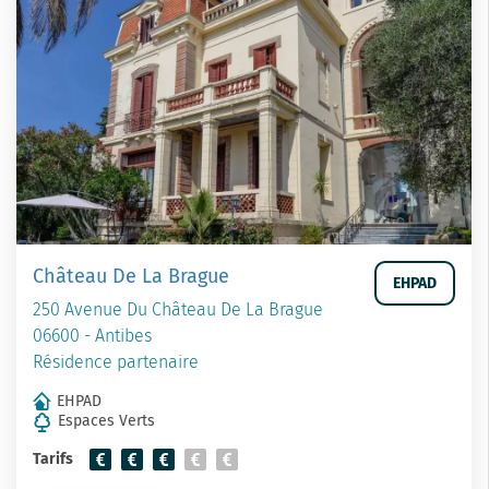
Château De La Brague
EHPAD
250 Avenue Du Château De La Brague
06600 - Antibes
Résidence partenaire
EHPAD
Espaces Verts
Tarifs