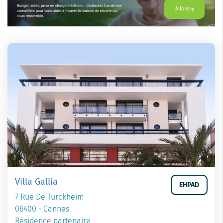
Allons-y
Villa Gallia
EHPAD
7 Rue De Turckheim
06400 - Cannes
Résidence partenaire