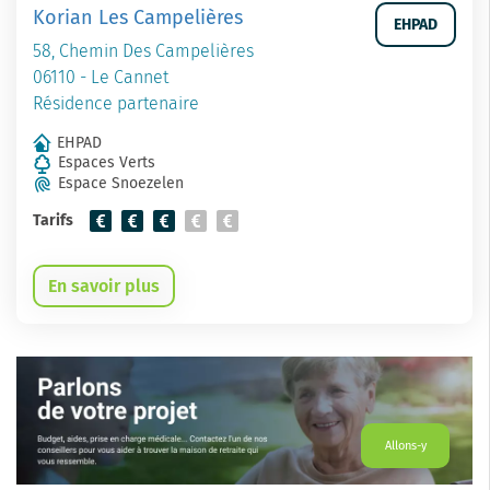
Korian Les Campelières
EHPAD
58, Chemin Des Campelières
06110 - Le Cannet
Résidence partenaire
EHPAD
Espaces Verts
Espace Snoezelen
Tarifs
En savoir plus
Allons-y