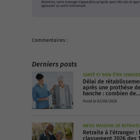
Attention, votre message n’apparaîtra qu’après avoir été relu et ap
agressant un autre intervenant.
Commentaires :
Derniers posts
SANTÉ ET BIEN-ÊTRE SENIOR
Délai de rétablisseme
après une prothèse d
hanche : combien de
temps faut-il pour
Posté le 03/08/2026
récupérer ?
INFOS MAISONS DE RETRAITE
Retraite à l'étranger : 
classement 2026 des 