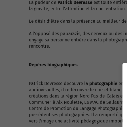
La pudeur de
Patrick Devresse
est toute entièr
la gravité, entre l’attention et la concentration.
Le désir d’être dans la présence au meilleur de
A l’opposé des paparazis, des nerveux ou des in
engage sa personne entière dans la photographie.
rencontre.
Repères biographiques
Patrick Devresse découvre la
photographie
en 1
audiovisuelles, il redécouvre le noir et blanc e
créations dans la région Nord Pas-de-Calais et 
Commune” à Aix Noulette, La MAC de Sallaumines
Centre de Promotion du Langage Photographique
possèdent ses photographies. Il a remporté qu
vers l’image une activité pédagogique importa