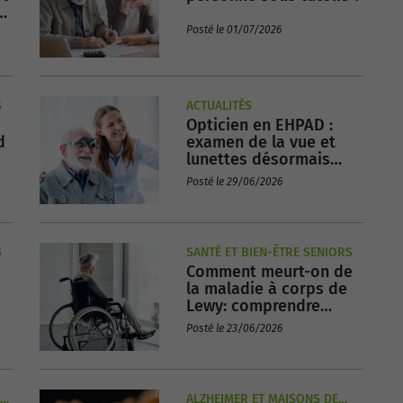
us
Posté le 01/07/2026
S
ACTUALITÉS
Opticien en EHPAD :
d
examen de la vue et
lunettes désormais
disponibles en maison
Posté le 29/06/2026
de retraite !
S
SANTÉ ET BIEN-ÊTRE SENIORS
Comment meurt-on de
la maladie à corps de
Lewy: comprendre
l'évolution et la fin de
Posté le 23/06/2026
vie
ALZHEIMER ET MAISONS DE