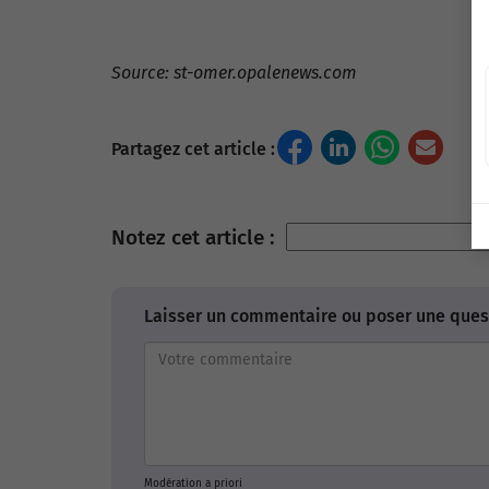
Source: st-omer.opalenews.com
Partagez cet article :
Notez cet article :
Laisser un commentaire ou poser une quest
Modération a priori