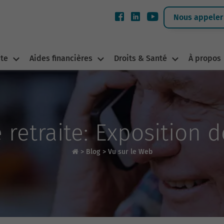
Nous appeler 
ite
Aides financières
Droits & Santé
À propos
retraite: Exposition d
>
Blog
>
Vu sur le Web