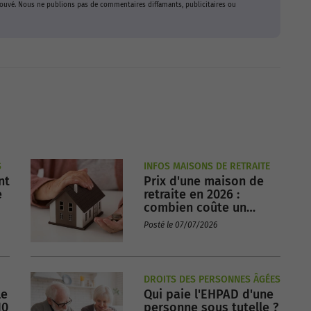
prouvé. Nous ne publions pas de commentaires diffamants, publicitaires ou
S
INFOS MAISONS DE RETRAITE
nt
Prix d'une maison de
e
retraite en 2026 :
combien coûte un
EHPAD par mois en
Posté le 07/07/2026
France ?
DROITS DES PERSONNES ÂGÉES
le
Qui paie l'EHPAD d'une
10
personne sous tutelle ?