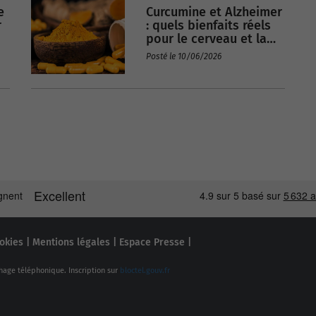
e
Curcumine et Alzheimer
RETRAITE
r
: quels bienfaits réels
pour le cerveau et la
mémoire ?
Posté le 10/06/2026
okies
|
Mentions légales
|
Espace Presse
|
hage téléphonique. Inscription sur
bloctel.gouv.fr