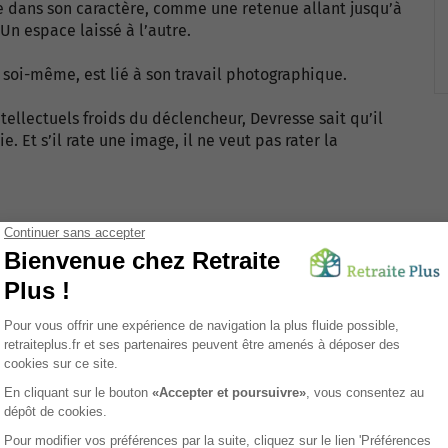
e dans son caractère, comme une retenue allant jusqu’à
 Un espace laissé à l’autre.
 soi-même, est lié à son travail photographique.
tellectuels froids du déclencheur, Devresse sait qu’il
 Et s’il rate une image, il ne veut pas rater la
970 à l’Ecole Normale d’Arras. Après des réalisations
n 1980. Depuis, il n’a cessé d’exposer ses nombreuses
en France. Il collabore régulièrement avec “Culture
, la M.J.C Château Coquelle à Dunkerque, Hélio, le
 à Tourcoing...De nombreuse institutions culturelles
elques grands prix nationaux importants et développe
nte.