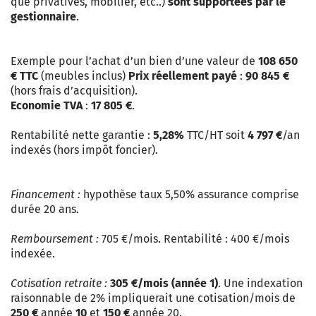
que privatives, mobilier, etc..)
sont supportées par le
gestionnaire
.
Exemple pour l’achat d’un bien d’une valeur de
108 650
€ TTC
(meubles inclus)
Prix réellement payé
:
90 845 €
(hors frais d’acquisition).
Economie TVA
:
17 805 €
.
Rentabilité nette garantie :
5,28%
TTC/HT soit
4 797 €
/an
indexés (hors impôt foncier).
Financement :
hypothèse taux 5,50% assurance comprise
durée 20 ans.
Remboursement :
705 €/mois. Rentabilité : 400 €/mois
indexée.
Cotisation retraite :
305 €/mois (année 1)
. Une indexation
raisonnable de 2% impliquerait une cotisation/mois de
250 €
année
10
et
150 €
année 20.