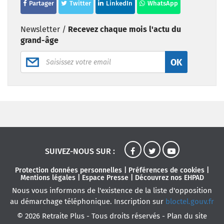
Partager
Twitter
LinkedIn
WhatsApp
des subventions pour l’achat ou la location d’un 
peuvent favoriser l’apparition de troubles cognitifs et la 
matériel adapté ou l’aménagement du logement. Les 
perte progressive de mémoire. Adopter un mode de vie 
Newsletter /
Recevez chaque mois l'actu du
traitements médicaux peuvent également être 
sain, contrôler les maladies chroniques et stimuler 
grand-âge
partiellement ou totalement pris en charge, et certaines 
régulièrement les fonctions cérébrales peut contribuer à 
OK
dépenses (l’intervention d’une aide à domicile par 
réduire ces risques.
exemple) donnent droit à des avantages fiscaux. 
*Selon l’Organisation mondiale de la Santé (OMS)
** Toujours selon l’OMS
SUIVEZ-NOUS SUR :
Protection données personnelles
|
Préférences de cookies
|
Mentions légales
|
Espace Presse
|
Découvrez nos EHPAD
Nous vous informons de l'existence de la liste d'opposition
au démarchage téléphonique. Inscription sur
bloctel.gouv.fr
© 2026 Retraite Plus - Tous droits réservés -
Plan du site