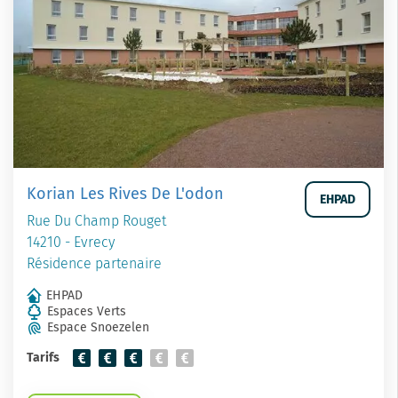
Korian Les Rives De L'odon
EHPAD
Rue Du Champ Rouget
14210 - Evrecy
Résidence partenaire
EHPAD
Espaces Verts
Espace Snoezelen
Tarifs