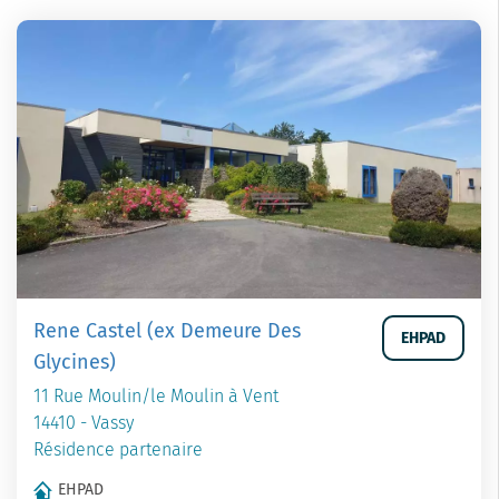
Rene Castel (ex Demeure Des
EHPAD
Glycines)
11 Rue Moulin/le Moulin à Vent
14410 - Vassy
Résidence partenaire
EHPAD