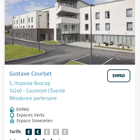
Gustave Courbet
EHPAD
5, Impasse Boscop
14240 - Caumont-l'Éventé
Résidence partenaire
EHPAD
Espaces Verts
Espace Snoezelen
Tarifs