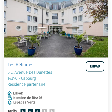
Les Héliades
EHPAD
6 C, Avenue Des Dunettes
14390 - Cabourg
Résidence partenaire
EHPAD
Nombre de lits: 76
Espaces Verts
Tarifs