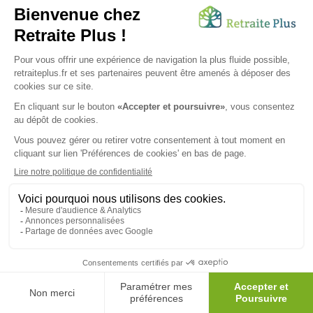
EHPA et EHPAD dans le Calvados
Deauville, Caen, Honfleur, Bayeux, le département du
Calvados est chargé d'émotion pour tous ceux qui ont un
jour foulé ce sol reposant et dépaysant. Des paysages
plein les yeux, des instants de bien-être au quotidien, un
lieu de villégiature transformé en résidence permanente,
les seniors qui ont la chance d'occuper l'une des maisons
de retraite dans le Calvados passent une retraite
privilégiée. Ce département de prédilection, calme et
proche de Paris et des grandes métropoles, a en effet
encouragé l'installation de nombreuses résidences
autonomie, maisons de retraite et EHPAD à la disposition
des personnes âgées venus se reposer mais aussi se
divertir, profiter du soleil, de la mer, de randonnées à pied
ou à vélo et de loisirs variés. Des retrouvailles en famille
dans le Calvados donneront à tous, grands et petits,
l'occasion de passer des moments de dépaysement et de