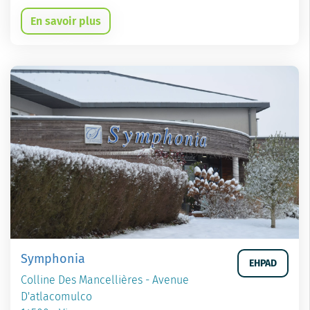
En savoir plus
Symphonia
EHPAD
Colline Des Mancellières - Avenue
D'atlacomulco