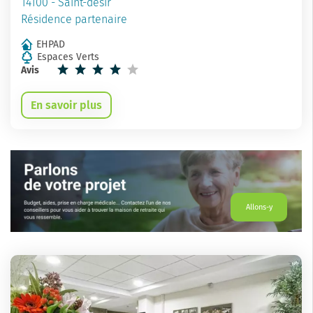
14100 - Saint-désir
Résidence partenaire
EHPAD
Espaces Verts
Avis
En savoir plus
Allons-y