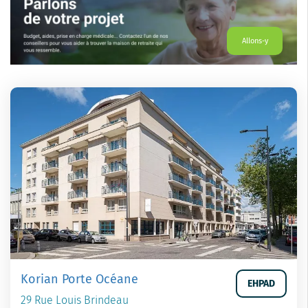
Allons-y
Korian Porte Océane
EHPAD
29 Rue Louis Brindeau