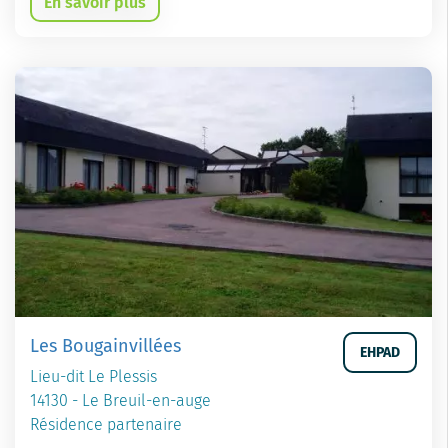
En savoir plus
Les Bougainvillées
EHPAD
Lieu-dit Le Plessis
14130 - Le Breuil-en-auge
Résidence partenaire