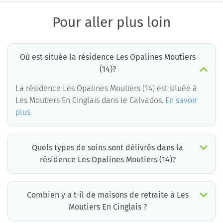
Pour aller plus loin
Où est située la résidence Les Opalines Moutiers
(14)?
La résidence Les Opalines Moutiers (14) est située à
Les Moutiers En Cinglais dans le Calvados.
En savoir
plus
Quels types de soins sont délivrés dans la
résidence Les Opalines Moutiers (14)?
La résidence Les Opalines Moutiers (14) est un EHPAD médicalisé. Les soins suivants sont délivrés :
Combien y a t-il de maisons de retraite à Les
Moutiers En Cinglais ?
Il y a environ 1 EHPAD à Les Moutiers En Cinglais. Cela incluant des maisons de retraite médicalisées, des résidences services seniors et résidences autonomie.