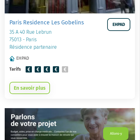
Paris Residence Les Gobelins
EHPAD
35 A 40 Rue Lebrun
75013 - Paris
Résidence partenaire
EHPAD
Tarifs
En savoir plus
Allons-y