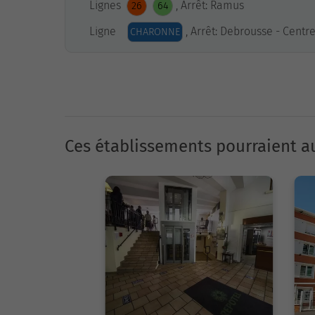
Lignes
, Arrêt: Ramus
26
64
Ligne
, Arrêt: Debrousse - Centr
CHARONNE
Ces établissements pourraient au