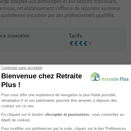
harge adaptée aux pathologies et aux besoins individuels,
ervices, cet établissement s’efforce de répondre au mieux
e quotidienne encadrée par des professionnels qualifiés.
Tarifs
ace Snoezelen
Proximité commerces
Restauration
Office religieux
Ascenseur