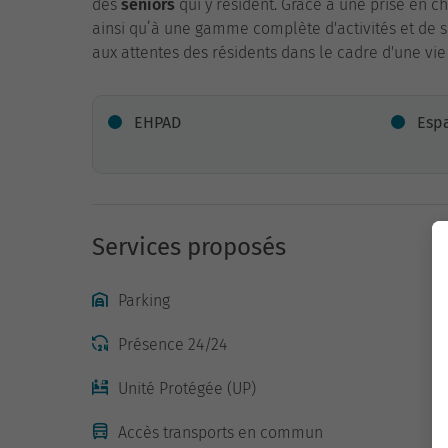
des
seniors
qui y résident. Grâce à une prise en c
ainsi qu’à une gamme complète d'activités et de s
aux attentes des résidents dans le cadre d'une vi
EHPAD
Esp
Services proposés
Parking
Présence 24/24
Unité Protégée (UP)
Accès transports en commun