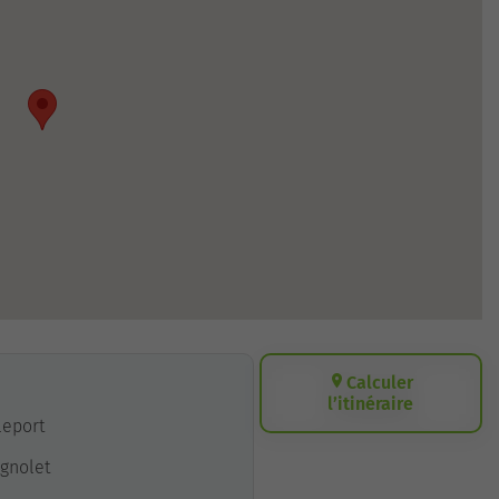
Calculer
l’itinéraire
lleport
agnolet