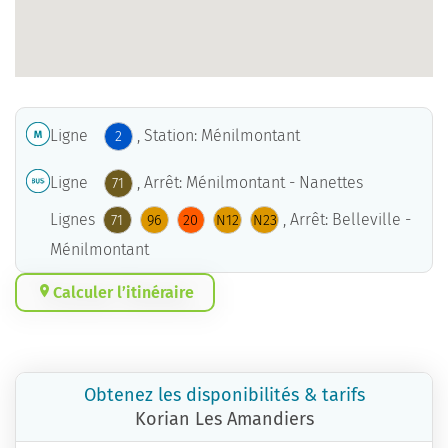
Ligne
, Station: Ménilmontant
2
Ligne
, Arrêt: Ménilmontant - Nanettes
71
Lignes
, Arrêt: Belleville -
71
96
20
N12
N23
Ménilmontant
Calculer l’itinéraire
Obtenez les disponibilités & tarifs
Korian Les Amandiers