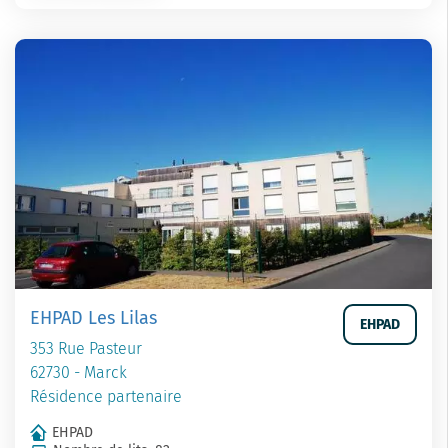
EHPAD Les Lilas
EHPAD
353 Rue Pasteur
62730 - Marck
Résidence partenaire
EHPAD