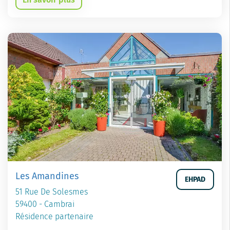
Les Amandines
EHPAD
51 Rue De Solesmes
59400 - Cambrai
Résidence partenaire