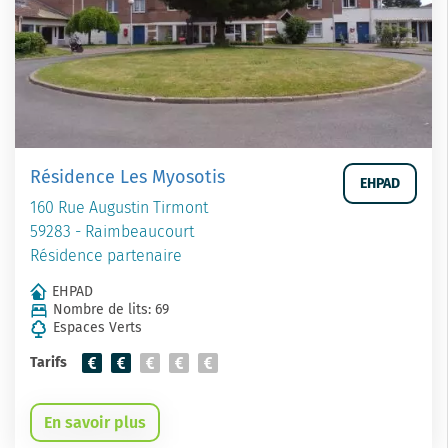
Résidence Les Myosotis
EHPAD
160 Rue Augustin Tirmont
59283 - Raimbeaucourt
Résidence partenaire
EHPAD
Nombre de lits: 69
Espaces Verts
Tarifs
En savoir plus