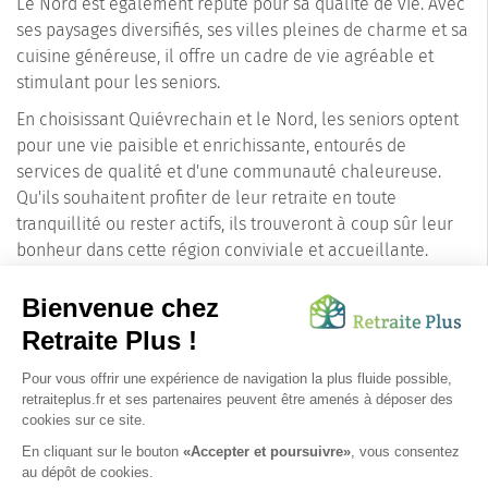
Le Nord est également réputé pour sa qualité de vie. Avec
ses paysages diversifiés, ses villes pleines de charme et sa
cuisine généreuse, il offre un cadre de vie agréable et
stimulant pour les seniors.
En choisissant Quiévrechain et le Nord, les seniors optent
pour une vie paisible et enrichissante, entourés de
services de qualité et d'une communauté chaleureuse.
Qu'ils souhaitent profiter de leur retraite en toute
tranquillité ou rester actifs, ils trouveront à coup sûr leur
bonheur dans cette région conviviale et accueillante.
En conclusion, la ville de Quiévrechain, avec son charme
authentique et ses services dédiés aux seniors, est une
véritable perle du Nord. Que ce soit pour s'installer dans
une maison de retraite confortable ou simplement pour
profiter de la quiétude du Nord, Quiévrechain est une
destination de choix pour les seniors à la recherche d'un
lieu de vie agréable et stimulant.