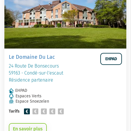
Le Domaine Du Lac
EHPAD
24 Route De Bonsecours
59163 - Condé-sur-l'escaut
Résidence partenaire
EHPAD
Espaces Verts
Espace Snoezelen
Tarifs
En savoir plus