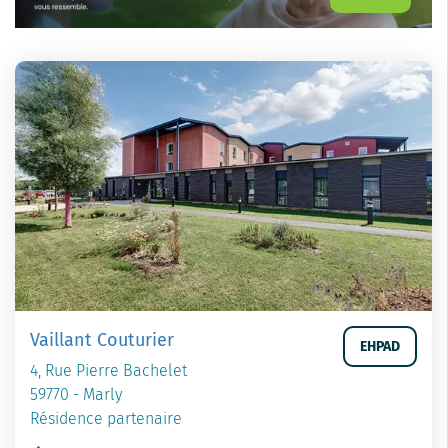
Vaillant Couturier
EHPAD
4, Rue Pierre Bachelet
59770 - Marly
Résidence partenaire