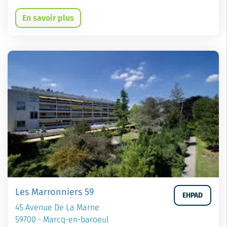
En savoir plus
Les Marronniers 59
EHPAD
45 Avenue De La Marne
59700 - Marcq-en-baroeul