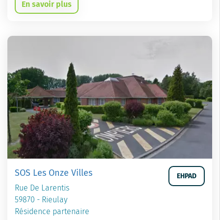
En savoir plus
SOS Les Onze Villes
EHPAD
Rue De Larentis
59870 - Rieulay
Résidence partenaire