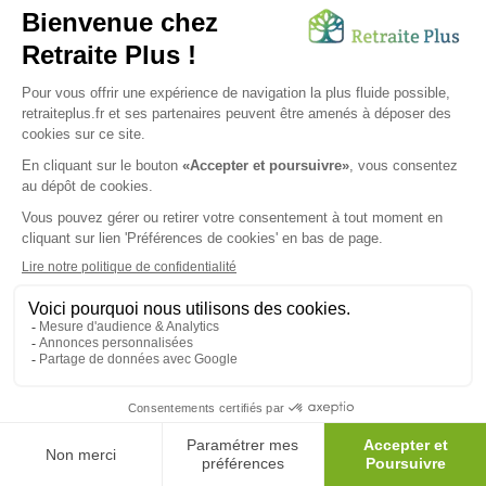
retraite à Douai, en chambres individuelle.
*Informations extraites à partir de la base de données Retraite Plus, ticket
modérateur inclus. Mise à jour au 06/08/2026.
Combien y a-t-il d'établissements pour
seniors à Douai ?
Il y a environ 5 maisons de retraite à Douai*.
Cela inclut des maisons de retraite médicalisées (EHPAD +
uniquement Alzheimer), des résidences services seniors et
des résidences autonomie. Les conseillers de Retraite Plus
connaissent les précisions pour chaque établissement
concernant les tarifs, le nombre de places disponibles et
les pathologies prises en charge.
N'hésitez pas à les
contacter
pour un accompagnement personnalisé.
*informations extraites à partir de la base de données Retraite Plus. Mise à jour au