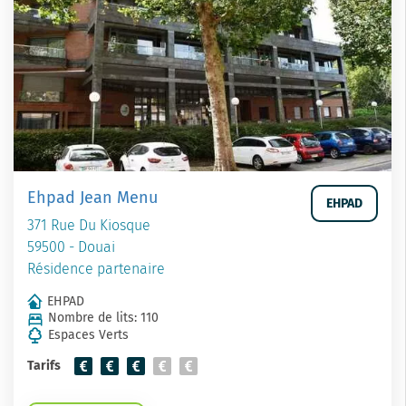
Ehpad Jean Menu
EHPAD
371 Rue Du Kiosque
59500 - Douai
Résidence partenaire
EHPAD
Nombre de lits: 110
Espaces Verts
Tarifs