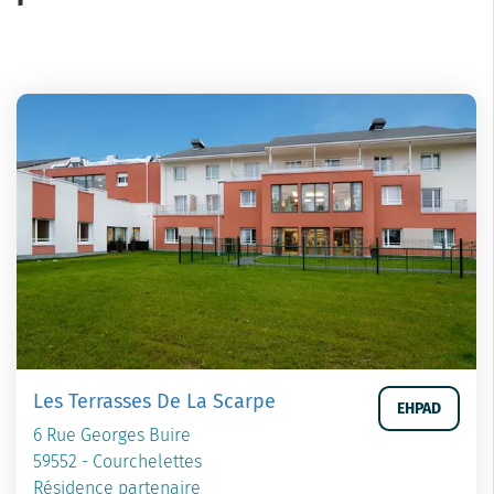
Les Terrasses De La Scarpe
EHPAD
6 Rue Georges Buire
59552 - Courchelettes
Résidence partenaire