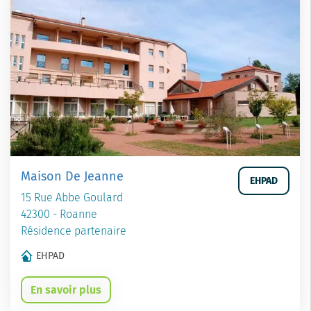
Maison De Jeanne
EHPAD
15 Rue Abbe Goulard
42300 - Roanne
Résidence partenaire
EHPAD
En savoir plus