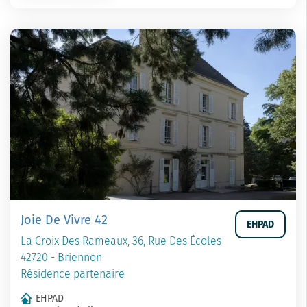
Joie De Vivre 42
EHPAD
La Croix Des Rameaux, 36, Rue Des Écoles
42720 - Briennon
Résidence partenaire
EHPAD