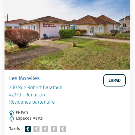
Les Morelles
EHPAD
200 Rue Robert Barathon
42370 - Renaison
Résidence partenaire
EHPAD
Espaces Verts
Tarifs