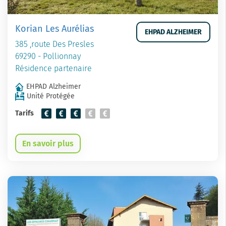
Korian Les Aurélias
EHPAD ALZHEIMER
385 ,route Des Presles
69290 - Pollionnay
Résidence partenaire
EHPAD Alzheimer
Unité Protégée
Tarifs
En savoir plus