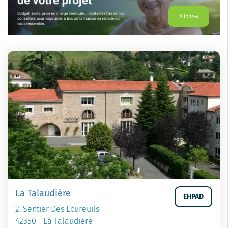
Allons-y
La Talaudière
EHPAD
2, Sentier Des Ecureuils
42350 - La Talaudière