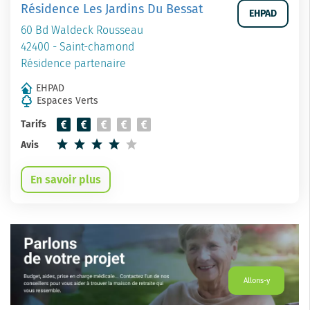
Résidence Les Jardins Du Bessat
EHPAD
60 Bd Waldeck Rousseau
42400 - Saint-chamond
Résidence partenaire
EHPAD
Espaces Verts
Tarifs
Avis
En savoir plus
Allons-y