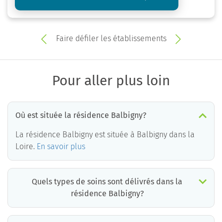
Faire défiler les établissements
Pour aller plus loin
Où est située la résidence Balbigny?
La résidence Balbigny est située à Balbigny dans la
Loire.
En savoir plus
Quels types de soins sont délivrés dans la
résidence Balbigny?
La résidence Balbigny est un EHPAD médicalisé. Les soins suivants sont délivrés :