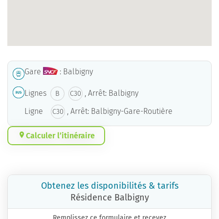
Gare
: Balbigny
Lignes
, Arrêt: Balbigny
B
C30
Ligne
, Arrêt: Balbigny-Gare-Routière
C30
Calculer l’itinéraire
Obtenez les disponibilités & tarifs
Résidence Balbigny
Remplissez ce formulaire et recevez