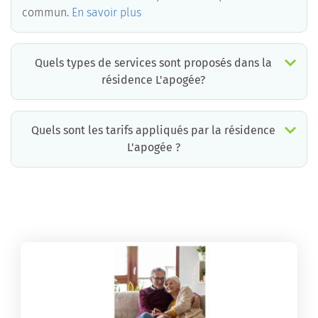
commun.
En savoir plus
Quels types de services sont proposés dans la
résidence L'apogée?
Quels sont les tarifs appliqués par la résidence
L'apogée ?
La résidence L'apogée propose des chambres pour un coût moyen très raisonnable.