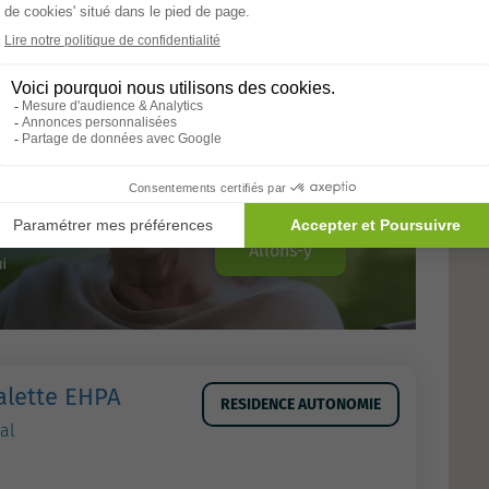
Allons-y
alette EHPA
RESIDENCE AUTONOMIE
al