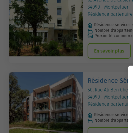
34090 - Montpellier
Résidence partenaire
Résidence services 
Nombre d'apparteme
Proximité commerc
En savoir plus
Résidence Séni
50, Rue Ali Ben Chekh
34090 - Montpellier
Résidence partenaire
Résidence services 
Nombre d'apparteme