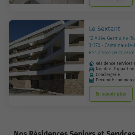
Le Sextant
12 Allée Germaine Ri
34170 - Castelnau-le-
Résidence partenaire
Résidence services 
Nombre d'apparteme
Conciergerie
Proximité commerc
En savoir plus
Nos Résidences Seniors et Services