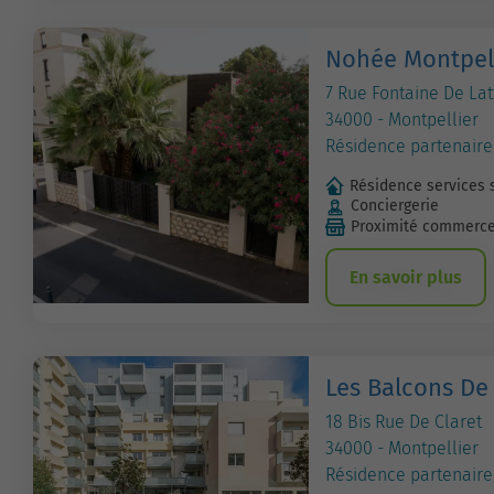
Nohée Montpell
7 Rue Fontaine De Lat
34000 - Montpellier
Résidence partenaire
Résidence services 
Conciergerie
Proximité commerc
En savoir plus
Les Balcons D
18 Bis Rue De Claret
34000 - Montpellier
Résidence partenaire