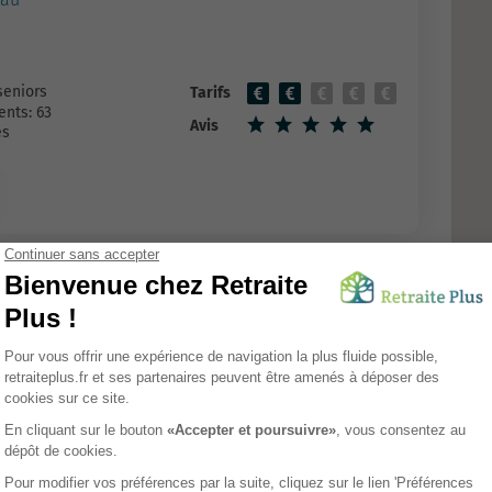
seniors
Tarifs
nts: 63
Avis
es
ors Lavalette
RESIDENCE SERVICES
al
seniors
Tarifs
nts: 14