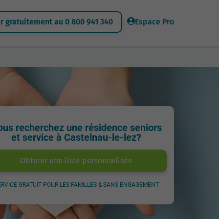
 gratuitement au 0 800 941 340
Espace Pro
ous recherchez une résidence seniors
et service à Castelnau-le-lez?
Obtenir une liste personnalisée
ERVICE GRATUIT POUR LES FAMILLES & SANS ENGAGEMENT