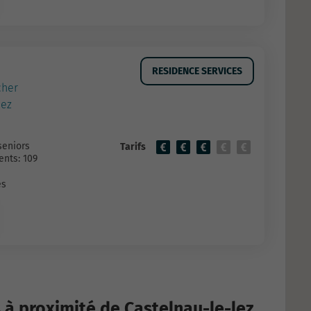
RESIDENCE SERVICES
cher
lez
seniors
Tarifs
nts: 109
es
 à proximité de Castelnau-le-lez