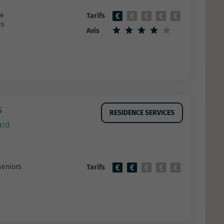
ie
Tarifs
es
Avis
s
RESIDENCE SERVICES
ard
seniors
Tarifs