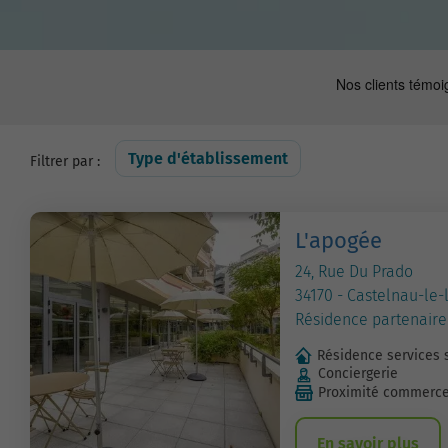
Type d'établissement
Filtrer par :
L'apogée
24, Rue Du Prado
34170 - Castelnau-le-
Résidence partenaire
Résidence services 
Conciergerie
Proximité commerc
En savoir plus