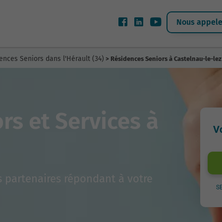
Nous appeler
ences Seniors dans l'Hérault (34)
> Résidences Seniors à Castelnau-le-lez
rs et Services à
V
 partenaires répondant à votre
S