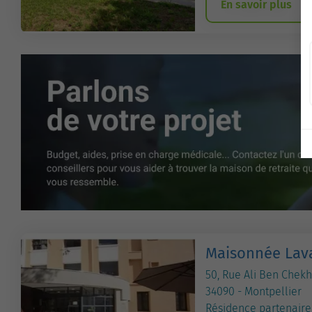
En savoir plus
Maisonnée Lav
50, Rue Ali Ben Chekh
34090 - Montpellier
Résidence partenaire