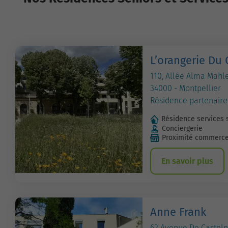
L’orangerie Du
110, Allée Alma Mahl
34000 - Montpellier
Résidence partenaire
Résidence services 
Conciergerie
Proximité commerc
En savoir plus
Anne Frank
62 Avenue De Castel