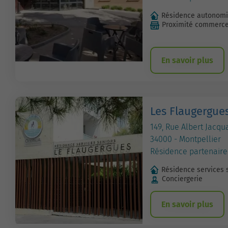
Résidence autonom
Proximité commerc
En savoir plus
Les Flaugergue
149, Rue Albert Jacqu
34000 - Montpellier
Résidence partenaire
Résidence services 
Conciergerie
En savoir plus