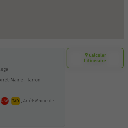
Calculer
l’itinéraire
llage
 Arrêt: Mairie - Tarron
, Arrêt: Mairie de
N66
TàD