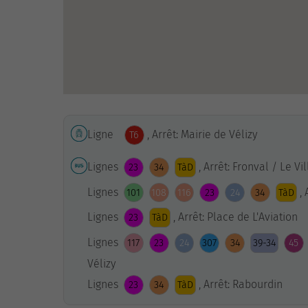
Ligne
, Arrêt: Mairie de Vélizy
T6
Lignes
, Arrêt: Fronval / Le Vi
23
34
TàD
Lignes
,
101
108
116
23
24
34
TàD
Lignes
, Arrêt: Place de L'Aviation
23
TàD
Lignes
117
23
24
307
34
39-34
45
Vélizy
Lignes
, Arrêt: Rabourdin
23
34
TàD