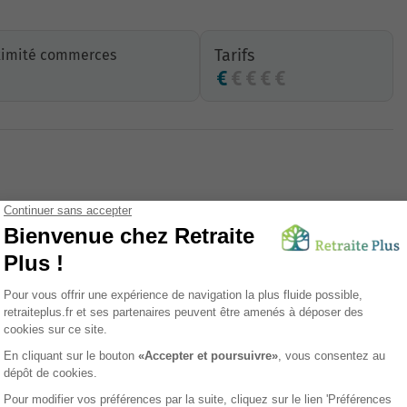
Tarifs
ximité commerces
Parking
Animaux de compagnie acceptés
Salon coiffure
sement