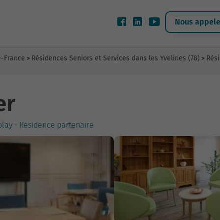
Nous appeler
e-France
Résidences Seniors et Services dans les Yvelines (78)
Rési
>
>
er
ublay - Résidence partenaire