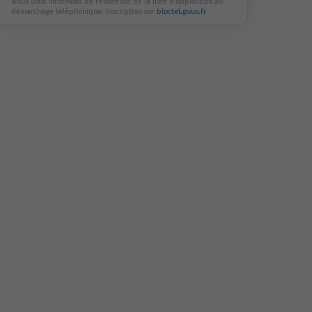
Nous vous informons de l'existence de la liste d'opposition au
démarchage téléphonique. Inscription sur
bloctel.gouv.fr