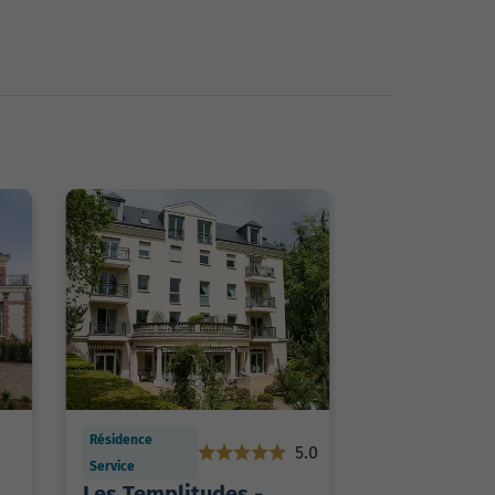
Résidence
5.0
Service
Les Templitudes -