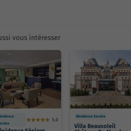
ssi vous intéresser
ésidence
Résidence Service
5.0
ervice
Villa Beausoleil
ésidence Séniors