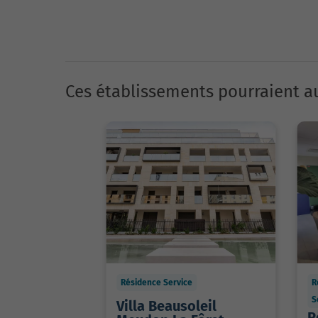
Ces établissements pourraient au
Résidence Service
R
S
Villa Beausoleil
R