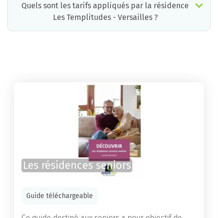
Quels sont les tarifs appliqués par la résidence
Les Templitudes - Versailles ?
La résidence Les Templitudes - Versailles propose des chambres pour un coût moyen raisonnable.
Les résidences seniors
Guide téléchargeable
Ce guide destiné aux seniors a pour objectif de