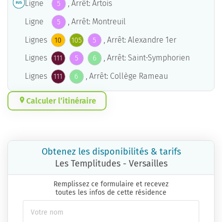
Ligne
, Arrêt: Artois
5
Ligne
, Arrêt: Montreuil
5
Lignes
, Arrêt: Alexandre 1er
10
105
5
Lignes
, Arrêt: Saint-Symphorien
111
5
6
Lignes
, Arrêt: Collège Rameau
111
6
Calculer l’itinéraire
Obtenez les disponibilités & tarifs
Les Templitudes - Versailles
Remplissez ce formulaire et recevez
toutes les infos de cette résidence