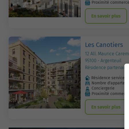
Proximité commerc
En savoir plus
Les Canotiers
12 All. Maurice Care
95100 - Argenteuil
Résidence partenaire
Résidence services 
Nombre d'apparteme
Conciergerie
Proximité commerc
En savoir plus