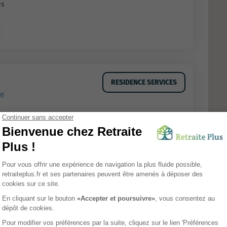
es
RESIDENCE SERVICES
me
seniors
Tarifs
nts: 130
es