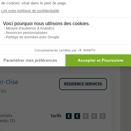
Allons-y
r-Oise
RESIDENCE SERVICES
iés
seniors
Tarifs
nts: 113