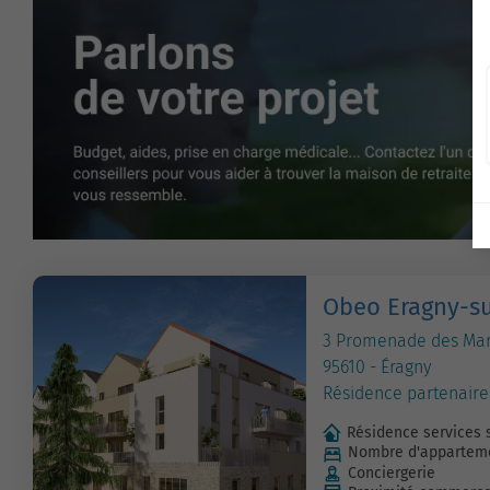
Obeo Eragny-su
3 Promenade des Mar
95610 - Éragny
Résidence partenaire
Résidence services 
Nombre d'apparteme
Conciergerie