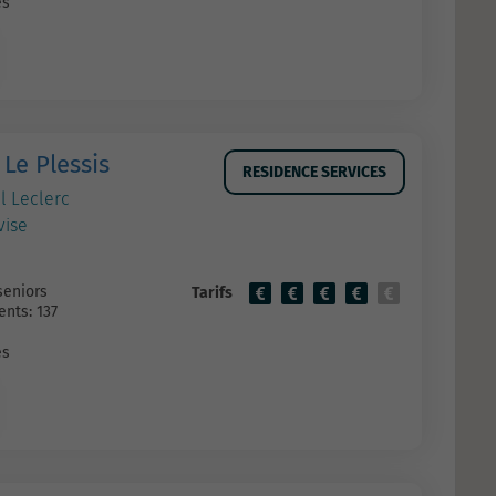
es
 Le Plessis
RESIDENCE SERVICES
l Leclerc
vise
seniors
Tarifs
nts: 137
es