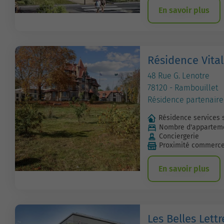
En savoir plus
Résidence Vita
48 Rue G. Lenotre
78120 - Rambouillet
Résidence partenaire
Résidence services 
Nombre d'apparteme
Conciergerie
Proximité commerc
En savoir plus
Les Belles Lettr