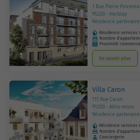
1 Rue Pierre Pincemai
95220 - Herblay
Résidence partenaire
Résidence services 
Nombre d'apparteme
Proximité commerc
En savoir plus
Villa Caron
111 Rue Caron
91200 - Athis-mons
Résidence partenaire
Résidence services 
Nombre d'apparteme
Conciergerie