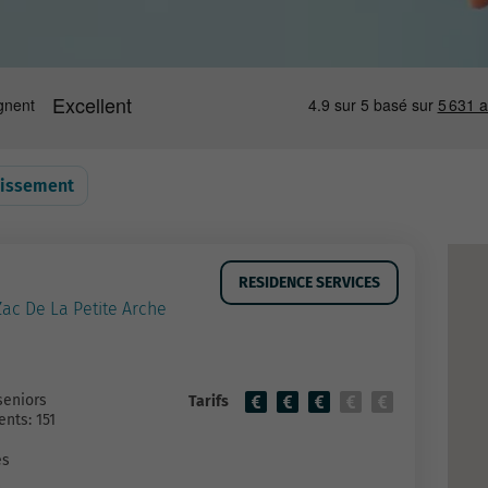
lissement
RESIDENCE SERVICES
Zac De La Petite Arche
seniors
Tarifs
nts: 151
es