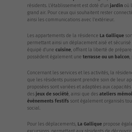
résidents. L'établissement est doté d'un
jardin
où l
grand air. Pour ceux qui souhaitent rester connect
ainsi les communications avec l'extérieur.
Les appartements de la résidence
La Gallique
son
permettant ainsi un déplacement aisé et sécurisé
équipé d'une
cuisine
, offrant la liberté de prépa
possèdent également une
terrasse ou un balcon
,
Concernant les services et les activités, la réside
que les résidents puissent prendre soin de leur app
proposées sont variées et adaptées aux capacités
des
jeux de société
, ainsi que des
ateliers mémo
évènements festifs
sont également organisés tout 
social.
Pour les déplacements,
La Gallique
propose égal
excursions, permettant aux résidents de découvrir l