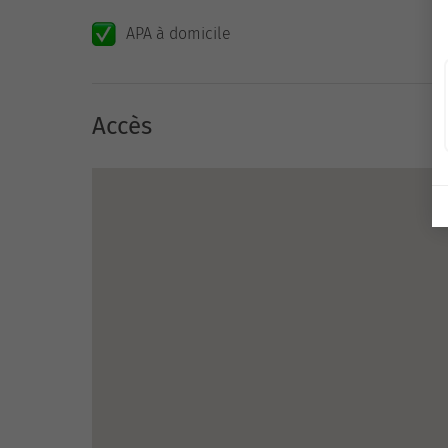
APA à domicile
Accès