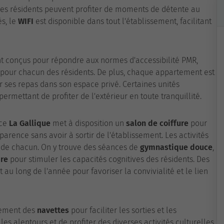
es résidents peuvent profiter de moments de détente au
és, le
WIFI
est disponible dans tout l'établissement, facilitant
t conçus pour répondre aux normes d'accessibilité PMR,
 pour chacun des résidents. De plus, chaque appartement est
rer ses repas dans son espace privé. Certaines unités
 permettant de profiter de l'extérieur en toute tranquillité.
nce
La Gallique
met à disposition un
salon de coiffure
pour
arence sans avoir à sortir de l'établissement. Les activités
 de chacun. On y trouve des séances de
gymnastique douce
,
ire
pour stimuler les capacités cognitives des résidents. Des
au long de l'année pour favoriser la convivialité et le lien
ement des
navettes
pour faciliter les sorties et les
es alentours et de profiter des diverses activités culturelles