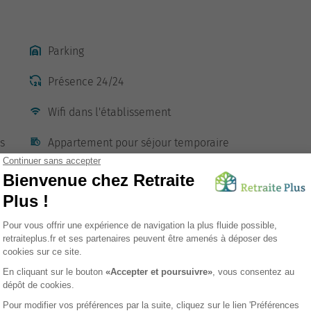
Parking
Présence 24/24
Wifi dans l'établissement
s
Appartement pour séjour temporaire
Restauration
sement