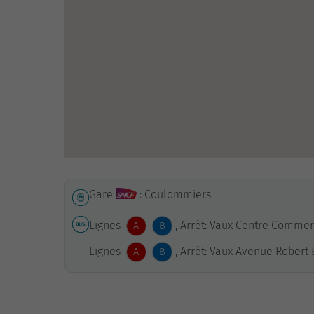
Gare
: Coulommiers
Lignes
, Arrêt: Vaux Centre Commer
A
B
Lignes
, Arrêt: Vaux Avenue Robert 
A
B