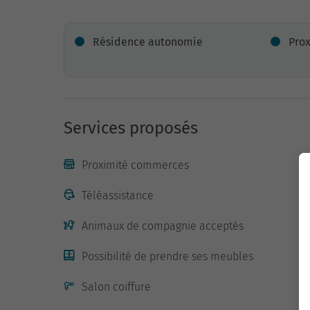
Résidence autonomie
Pro
Services proposés
Proximité commerces
Téléassistance
Animaux de compagnie acceptés
Possibilité de prendre ses meubles
Salon coiffure