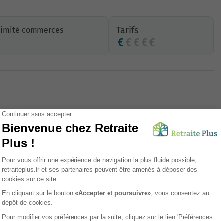
Tarifs
ximité commerces
Jardin
Accès transports en commun
Digicode
Pédicure
Salon esthétique