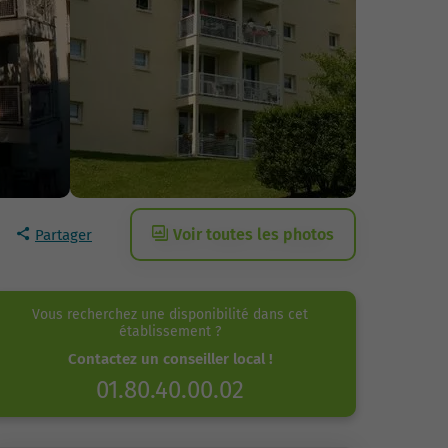
Voir toutes les photos
Partager
Vous recherchez une disponibilité dans cet
établissement ?
Contactez un conseiller local !
01.80.40.00.02