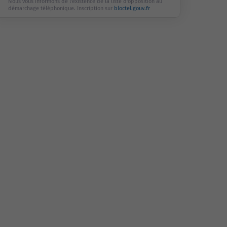
Nous vous informons de l'existence de la liste d'opposition au
démarchage téléphonique. Inscription sur
bloctel.gouv.fr