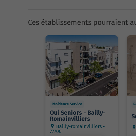
Ces établissements pourraient au
Résidence Service
R
Oui Seniors - Bailly-
S
Romainvilliers
Bailly-romainvilliers -
77700